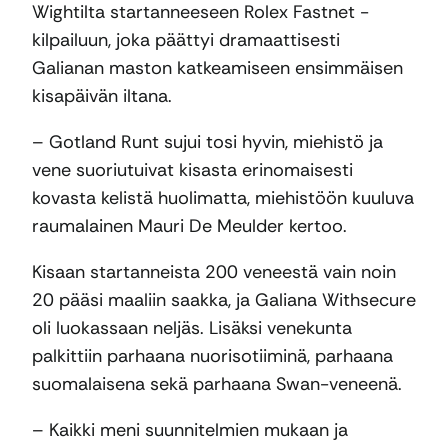
Wightilta startanneeseen Rolex Fastnet -
kilpailuun, joka päättyi dramaattisesti
Galianan maston katkeamiseen ensimmäisen
kisapäivän iltana.
– Gotland Runt sujui tosi hyvin, miehistö ja
vene suoriutuivat kisasta erinomaisesti
kovasta kelistä huolimatta, miehistöön kuuluva
raumalainen Mauri De Meulder kertoo.
Kisaan startanneista 200 veneestä vain noin
20 pääsi maaliin saakka, ja Galiana Withsecure
oli luokassaan neljäs. Lisäksi venekunta
palkittiin parhaana nuorisotiiminä, parhaana
suomalaisena sekä parhaana Swan-veneenä.
– Kaikki meni suunnitelmien mukaan ja