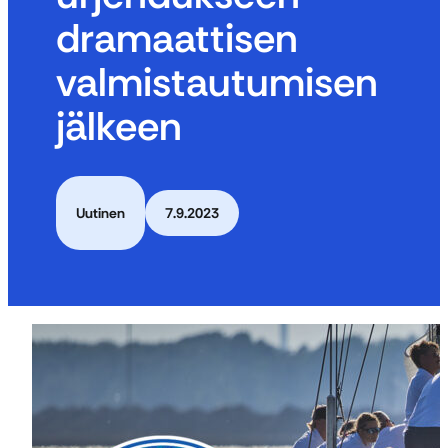
dramaattisen
valmistautumisen
jälkeen
Uutinen
7.9.2023