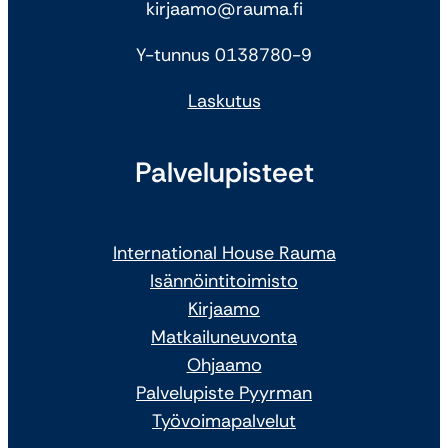
kirjaamo@rauma.fi
Y-tunnus 0138780-9
Laskutus
Palvelupisteet
International House Rauma
Isännöintitoimisto
Kirjaamo
Matkailuneuvonta
Ohjaamo
Palvelupiste Pyyrman
Työvoimapalvelut