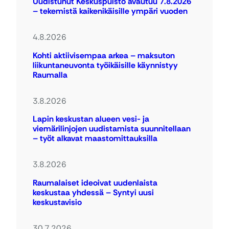
Uudistunut Keskuspuisto avautuu 7.8.2026
– tekemistä kaikenikäisille ympäri vuoden
4.8.2026
Kohti aktiivisempaa arkea – maksuton
liikuntaneuvonta työikäisille käynnistyy
Raumalla
3.8.2026
Lapin keskustan alueen vesi- ja
viemärilinjojen uudistamista suunnitellaan
– työt alkavat maastomittauksilla
3.8.2026
Raumalaiset ideoivat uudenlaista
keskustaa yhdessä – Syntyi uusi
keskustavisio
30.7.2026