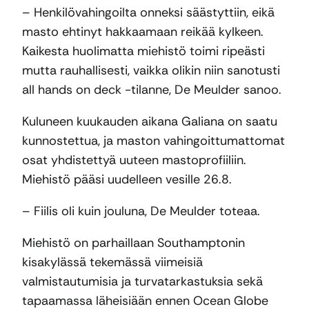
– Henkilövahingoilta onneksi säästyttiin, eikä
masto ehtinyt hakkaamaan reikää kylkeen.
Kaikesta huolimatta miehistö toimi ripeästi
mutta rauhallisesti, vaikka olikin niin sanotusti
all hands on deck -tilanne, De Meulder sanoo.
Kuluneen kuukauden aikana Galiana on saatu
kunnostettua, ja maston vahingoittumattomat
osat yhdistettyä uuteen mastoprofiiliin.
Miehistö pääsi uudelleen vesille 26.8.
– Fiilis oli kuin jouluna, De Meulder toteaa.
Miehistö on parhaillaan Southamptonin
kisakylässä tekemässä viimeisiä
valmistautumisia ja turvatarkastuksia sekä
tapaamassa läheisiään ennen Ocean Globe