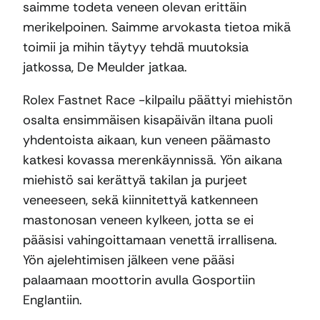
saimme todeta veneen olevan erittäin
merikelpoinen. Saimme arvokasta tietoa mikä
toimii ja mihin täytyy tehdä muutoksia
jatkossa, De Meulder jatkaa.
Rolex Fastnet Race -kilpailu päättyi miehistön
osalta ensimmäisen kisapäivän iltana puoli
yhdentoista aikaan, kun veneen päämasto
katkesi kovassa merenkäynnissä. Yön aikana
miehistö sai kerättyä takilan ja purjeet
veneeseen, sekä kiinnitettyä katkenneen
mastonosan veneen kylkeen, jotta se ei
pääsisi vahingoittamaan venettä irrallisena.
Yön ajelehtimisen jälkeen vene pääsi
palaamaan moottorin avulla Gosportiin
Englantiin.