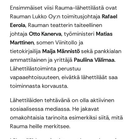
Ensimmäiset viisi Rauma-lähettilästä ovat
Rauman Lukko Oy:n toimitusjohtaja
Rafael
Eerola
, Rauman teatterin taiteellinen
johtaja
Otto Kanerva
, työministeri
Matias
Marttinen
, somen Viinitollo ja
tietokirjailija
Maija Männistö
sekä pankkialan
ammattilainen ja yrittäjä
Pauliina Välimaa
.
Lähettilästoiminta perustuu
vapaaehtoisuuteen, eivätkä lähettiläät saa
toiminnasta korvausta.
Lähettiläiden tehtävänä on olla aktiivinen
sosiaalisessa mediassa. He jakavat
omakohtaisia tarinoita esimerkiksi siitä, mitä
Rauma heille merkitsee.