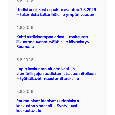
6.8.2026
Uudistunut Keskuspuisto avautuu 7.8.2026
– tekemistä kaikenikäisille ympäri vuoden
4.8.2026
Kohti aktiivisempaa arkea – maksuton
liikuntaneuvonta työikäisille käynnistyy
Raumalla
3.8.2026
Lapin keskustan alueen vesi- ja
viemärilinjojen uudistamista suunnitellaan
– työt alkavat maastomittauksilla
3.8.2026
Raumalaiset ideoivat uudenlaista
keskustaa yhdessä – Syntyi uusi
keskustavisio