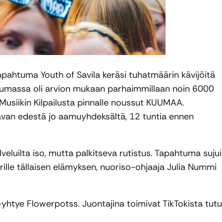
 tapahtuma Youth of Savila keräsi tuhatmäärin kävijöitä
htumassa oli arvion mukaan parhaimmillaan noin 6000
Musiikin Kilpailusta pinnalle noussut KUUMAA.
lavan edestä jo aamuyhdeksältä, 12 tuntia ennen
veluilta iso, mutta palkitseva rutistus. Tapahtuma sujui
rille tällaisen elämyksen, nuoriso-ohjaaja Julia Nummi
-yhtye Flowerpotss. Juontajina toimivat TikTokista tutu