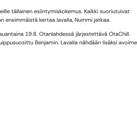
steille tällainen esiintymiskokemus. Kaikki suoriutuivat
han ensimmäistä kertaa lavalla, Nummi jatkaa.
uantaina 19.8. Otanlahdessä järjestettävä OtaChill.
ippusuosittu Benjamin. Lavalla nähdään lisäksi avoim