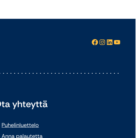
Facebook
Instagram
LinkedIn
YouTube
ta yhteyttä
Puhelinluettelo
Anna palautetta