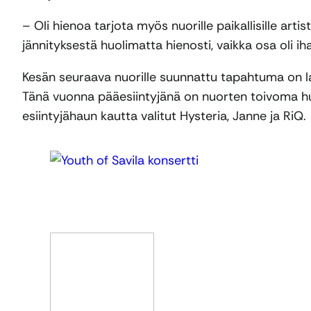
– Oli hienoa tarjota myös nuorille paikallisille arti
jännityksestä huolimatta hienosti, vaikka osa oli i
Kesän seuraava nuorille suunnattu tapahtuma on la
Tänä vuonna pääesiintyjänä on nuorten toivoma hu
esiintyjähaun kautta valitut Hysteria, Janne ja RiQ.