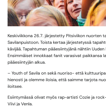
Keskiviikkona 26.7. järjestetty Pitsiviikon nuorten
Savilanpuistoon. Toista kertaa järjestetyssä tapa
kävijää. Tapahtuman pääesiintyjänä nähtiin Uuden 
Ensimmäiset innokkaat fanit varasivat paikkansa 
pääesiintyjän alkua.
– Youth of Savila on sekä nuoriso- että kulttuuripal
hienosti ja olemme iloisia, että saimme tarjota nuo
iloitsee.
Esiintymässä olivat myös rap-artisti Cozie ja rock
Viivi ja Venla.