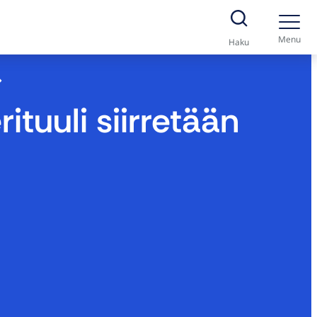
Menu
Haku
ituuli siirretään