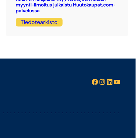
myynti-ilmoitus julkaistu Huutokaupat.com-
palvelussa
Tiedotearkisto
Facebook
Instagram
LinkedIn
YouTube