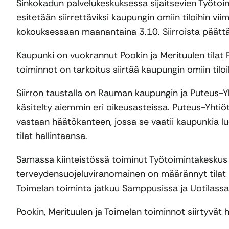
Sinkokadun palvelukeskuksessa sijaitsevien Työtoim
esitetään siirrettäviksi kaupungin omiin tiloihin vi
kokouksessaan maanantaina 3.10. Siirroista päättää
Kaupunki on vuokrannut Pookin ja Merituulen tilat 
toiminnot on tarkoitus siirtää kaupungin omiin tilo
Siirron taustalla on Rauman kaupungin ja Puteus-Y
käsitelty aiemmin eri oikeusasteissa. Puteus-Yht
vastaan häätökanteen, jossa se vaatii kaupunkia 
tilat hallintaansa.
Samassa kiinteistössä toiminut Työtoimintakeskus Toi
terveydensuojeluviranomainen on määrännyt tilat käy
Toimelan toiminta jatkuu Samppusissa ja Uotilassa
Pookin, Merituulen ja Toimelan toiminnot siirtyvät h