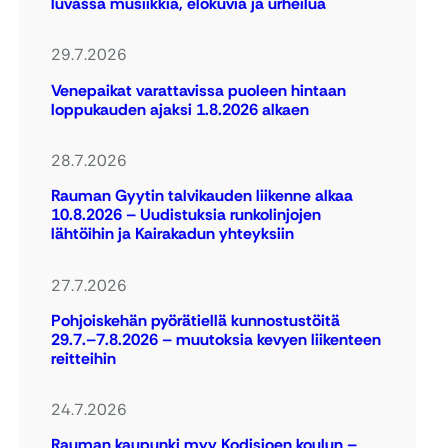
luvassa musiikkia, elokuvia ja urheilua
29.7.2026
Venepaikat varattavissa puoleen hintaan
loppukauden ajaksi 1.8.2026 alkaen
28.7.2026
Rauman Gyytin talvikauden liikenne alkaa
10.8.2026 – Uudistuksia runkolinjojen
lähtöihin ja Kairakadun yhteyksiin
27.7.2026
Pohjoiskehän pyörätiellä kunnostustöitä
29.7.–7.8.2026 – muutoksia kevyen liikenteen
reitteihin
24.7.2026
Rauman kaupunki myy Kodisjoen koulun –