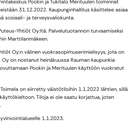
intakeskus Pookin ja Tukitalo Merituulen toiminnat
imeistään 31.12.2022. Kaupunginhallitus käsittelee asiaa
 sosiaali- ja terveysvaliokunta.
Puteus-Yhtiöt Oy:ltä. Palvelutuotannon turvaamiseksi
ihin Marttilanmäkeen.
htiöt Oy:n välinen vuokrasopimuserimielisyys, jota on
iöt Oy on nostanut heinäkuussa Rauman kaupunkia
luovuttamaan Pookin ja Merituulen käyttöön vuokratut
mela on siirretty väistötiloihin 1.1.2022 lähtien, sillä
ttökieltoon. Tiloja ei ole saatu korjattua, joten
.
yvinvointialueelle 1.1.2023.