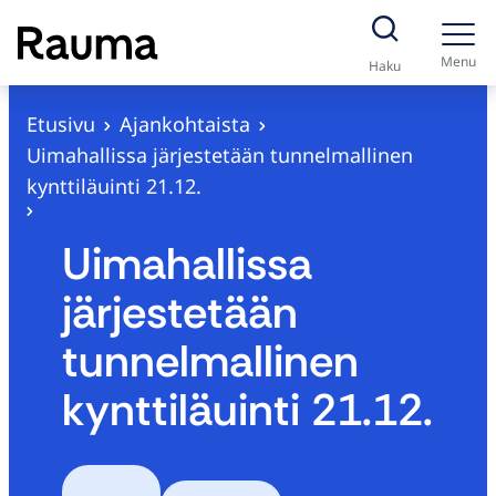
S
i
Menu
Haku
i
r
Etusivu
Ajankohtaista
r
Uimahallissa järjestetään tunnelmallinen
y
kynttiläuinti 21.12.
s
i
Uimahallissa
s
järjestetään
ä
l
tunnelmallinen
t
kynttiläuinti 21.12.
ö
ö
n