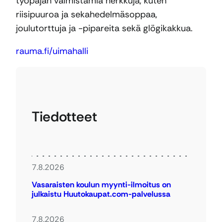
työpajan valmistamia herkkuja, kuten
riisipuuroa ja sekahedelmäsoppaa,
joulutorttuja ja -pipareita sekä glögikakkua.
rauma.fi/uimahalli
Tiedotteet
7.8.2026
Vasaraisten koulun myynti-ilmoitus on
julkaistu Huutokaupat.com-palvelussa
7.8.2026