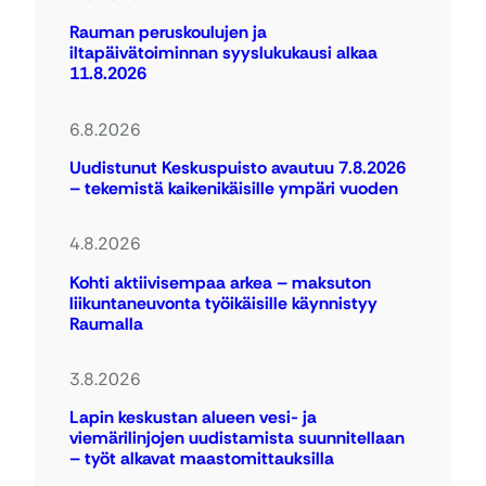
Rauman peruskoulujen ja
iltapäivätoiminnan syyslukukausi alkaa
11.8.2026
6.8.2026
Uudistunut Keskuspuisto avautuu 7.8.2026
– tekemistä kaikenikäisille ympäri vuoden
4.8.2026
Kohti aktiivisempaa arkea – maksuton
liikuntaneuvonta työikäisille käynnistyy
Raumalla
3.8.2026
Lapin keskustan alueen vesi- ja
viemärilinjojen uudistamista suunnitellaan
– työt alkavat maastomittauksilla