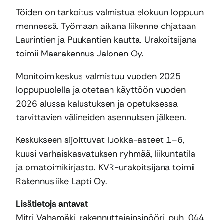
Töiden on tarkoitus valmistua elokuun loppuun
mennessä. Työmaan aikana liikenne ohjataan
Laurintien ja Puukantien kautta. Urakoitsijana
toimii Maarakennus Jalonen Oy.
Monitoimikeskus valmistuu vuoden 2025
loppupuolella ja otetaan käyttöön vuoden
2026 alussa kalustuksen ja opetuksessa
tarvittavien välineiden asennuksen jälkeen.
Keskukseen sijoittuvat luokka-asteet 1–6,
kuusi varhaiskasvatuksen ryhmää, liikuntatila
ja omatoimikirjasto. KVR-urakoitsijana toimii
Rakennusliike Lapti Oy.
Lisätietoja antavat
Mitri Vahamäki, rakennuttajainsinööri, puh. 044