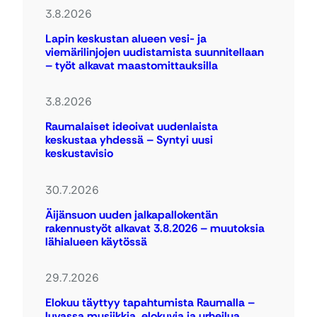
3.8.2026
Lapin keskustan alueen vesi- ja
viemärilinjojen uudistamista suunnitellaan
– työt alkavat maastomittauksilla
3.8.2026
Raumalaiset ideoivat uudenlaista
keskustaa yhdessä – Syntyi uusi
keskustavisio
30.7.2026
Äijänsuon uuden jalkapallokentän
rakennustyöt alkavat 3.8.2026 – muutoksia
lähialueen käytössä
29.7.2026
Elokuu täyttyy tapahtumista Raumalla –
luvassa musiikkia, elokuvia ja urheilua