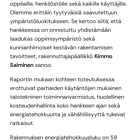
oppilaille, henkilöstölle sekä kaikille käyttäjille.
Olemme erittäin tyytyväisiä saavutettuun
ympäristöluokitukseen. Se kertoo siitä, että
hankkeessa on onnistuttu yhdistämään
laadukas oppimisympäristö sekä
kunnianhimoiset kestävän rakentamisen
tavoitteet, rakennuttajapäällikkö
Kimmo
Salminen
sanoo.
Raportin mukaan kohteen toteutuksessa
erottuivat parhaiden käytäntöjen mukainen
talotekninen toiminnanvarmistus, huolellinen
kosteudenhallinta koko hankkeen ajan sekä
energiatehokkuutta ja vähähiilisyyttä tukevat
ratkaisut.
Rakennuksen energiatehokkuusluku on 59