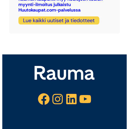
myynti-ilmoitus julkaistu
Huutokaupat.com-palvelussa
Lue kaikki uutiset ja tiedotteet
Facebook
Instagram
LinkedIn
YouTube