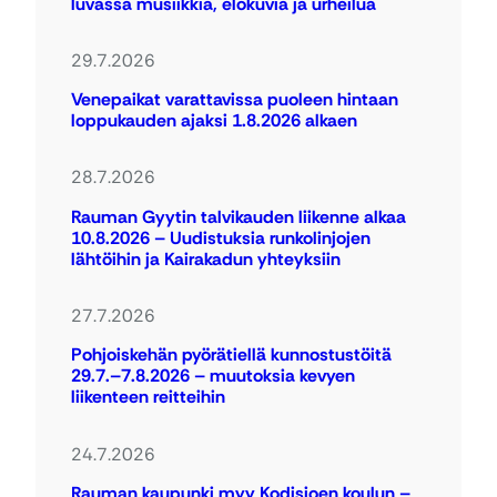
luvassa musiikkia, elokuvia ja urheilua
29.7.2026
Venepaikat varattavissa puoleen hintaan
loppukauden ajaksi 1.8.2026 alkaen
28.7.2026
Rauman Gyytin talvikauden liikenne alkaa
10.8.2026 – Uudistuksia runkolinjojen
lähtöihin ja Kairakadun yhteyksiin
27.7.2026
Pohjoiskehän pyörätiellä kunnostustöitä
29.7.–7.8.2026 – muutoksia kevyen
liikenteen reitteihin
24.7.2026
Rauman kaupunki myy Kodisjoen koulun –