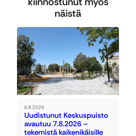
kiinnostunut myös
näistä
6.8.2026
Uudistunut Keskuspuisto
avautuu 7.8.2026 –
tekemistä kaikenikäisille