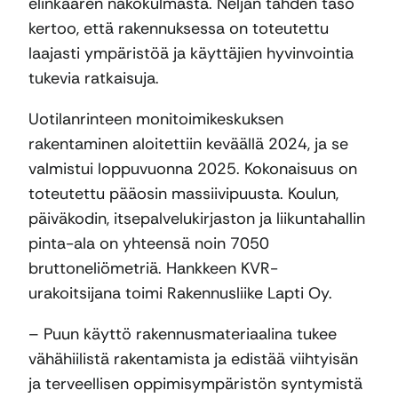
elinkaaren näkökulmasta. Neljän tähden taso
kertoo, että rakennuksessa on toteutettu
laajasti ympäristöä ja käyttäjien hyvinvointia
tukevia ratkaisuja.
Uotilanrinteen monitoimikeskuksen
rakentaminen aloitettiin keväällä 2024, ja se
valmistui loppuvuonna 2025. Kokonaisuus on
toteutettu pääosin massiivipuusta. Koulun,
päiväkodin, itsepalvelukirjaston ja liikuntahallin
pinta-ala on yhteensä noin 7050
bruttoneliömetriä. Hankkeen KVR-
urakoitsijana toimi Rakennusliike Lapti Oy.
– Puun käyttö rakennusmateriaalina tukee
vähähiilistä rakentamista ja edistää viihtyisän
ja terveellisen oppimisympäristön syntymistä