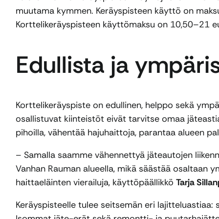
muutama kymmen. Keräyspisteen käyttö on maksull
Korttelikeräyspisteen käyttömaksu on 10,50–21 e
Edullista ja ympäris
Korttelikeräyspiste on edullinen, helppo sekä ympär
osallistuvat kiinteistöt eivät tarvitse omaa jätea
pihoilla, vähentää hajuhaittoja, parantaa alueen pal
– Samalla saamme vähennettyä jäteautojen liikenne
Vanhan Rauman alueella, mikä säästää osaltaan ymp
haittaeläinten vierailuja, käyttöpäällikkö
Tarja Silla
Keräyspisteelle tulee seitsemän eri lajitteluastiaa: s
Isommat jäte-erät sekä remontti- ja puutarhajätt