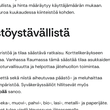
ista, ja hinta määräytyy käyttäjämäärän mukaan.
uroa kuukaudessa kiinteistöä kohden.
töystävällistä
istöä ja tilaa säästävä ratkaisu. Korttelikeräykseen
stiaa. Vanhassa Raumassa tämä säästää tilaa asukkaide
oturvallisuutta ja helpottaa jätehuollon toimintaa.
ttä sekä niistä aiheutuvaa päästö- ja meluhaittaa
äristöä. Syväkeräyssäiliöt hillitsevät myös
npää
sanoo.
eka-, muovi-, pahvi-, bio-, lasi-, metalli- ja paperijäte.
eet tulee viedä Hevossuon jäteasemalle.