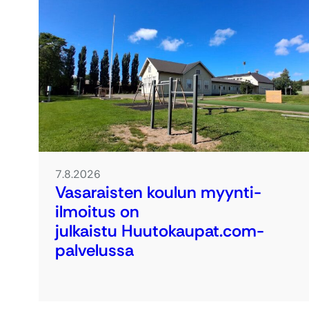
7.8.2026
Vasaraisten koulun myynti-
ilmoitus on
julkaistu Huutokaupat.com-
palvelussa