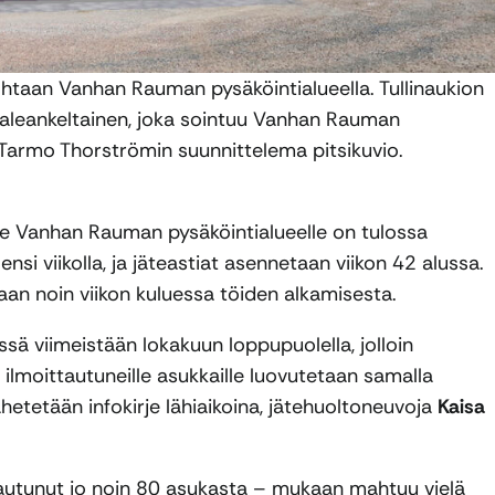
htaan Vanhan Rauman pysäköintialueella. Tullinaukion
 vaaleankeltainen, joka sointuu Vanhan Rauman
a Tarmo Thorströmin suunnittelema pitsikuvio.
alle Vanhan Rauman pysäköintialueelle on tulossa
nsi viikolla, ja jäteastiat asennetaan viikon 42 alussa.
aan noin viikon kuluessa töiden alkamisesta.
sä viimeistään lokakuun loppupuolella, jolloin
 ilmoittautuneille asukkaille luovutetaan samalla
lähetetään infokirje lähiaikoina, jätehuoltoneuvoja
Kaisa
ttautunut jo noin 80 asukasta – mukaan mahtuu vielä