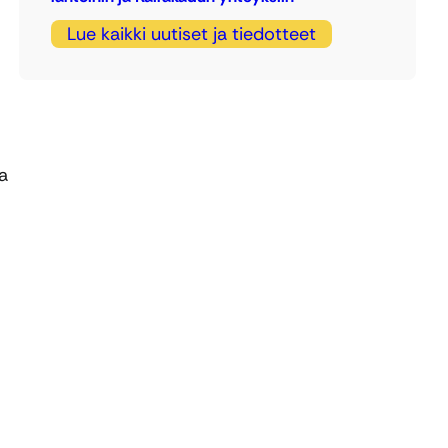
Lue kaikki uutiset ja tiedotteet
a