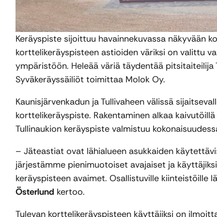
Keräyspiste sijoittuu havainnekuvassa näkyvään ko
korttelikeräyspisteen astioiden väriksi on valittu
ympäristöön. Heleää väriä täydentää pitsitaiteilij
Syväkeräyssäiliöt toimittaa Molok Oy.
Kaunisjärvenkadun ja Tullivaheen välissä sijaitsev
korttelikeräyspiste. Rakentaminen alkaa kaivutöillä e
Tullinaukion keräyspiste valmistuu kokonaisuudess
– Jäteastiat ovat lähialueen asukkaiden käytettävis
järjestämme pienimuotoiset avajaiset ja käyttäjiksi
keräyspisteen avaimet. Osallistuville kiinteistöille 
Österlund
kertoo.
Tulevan korttelikeräyspisteen käyttäjiksi on ilmoi