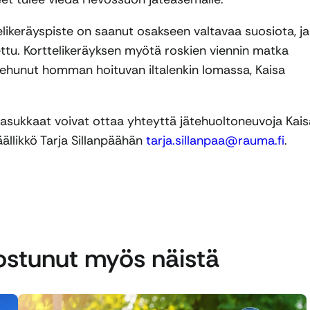
likeräyspiste on saanut osakseen valtavaa suosiota, ja
ettu. Korttelikeräyksen myötä roskien viennin matka
kehunut homman hoituvan iltalenkin lomassa, Kaisa
asukkaat voivat ottaa yhteyttä jätehuoltoneuvoja Kais
ällikkö Tarja Sillanpäähän
tarja.sillanpaa@rauma.fi
.
nostunut myös näistä