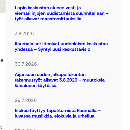
Lapin keskustan alueen vesi- ja
viemärilinjojen uudistamista suunnitellaan –
työt alkavat maastomittauksilla
3.8.2026
Raumalaiset ideoivat uudenlaista keskustaa
yhdessä – Syntyi uusi keskustavisio
ia
30.7.2026
Äijänsuon uuden jalkapallokentän
rakennustyöt alkavat 3.8.2026 – muutoksia
lähialueen käytössä
29.7.2026
Elokuu täyttyy tapahtumista Raumalla –
luvassa musiikkia, elokuvia ja urheilua
pi