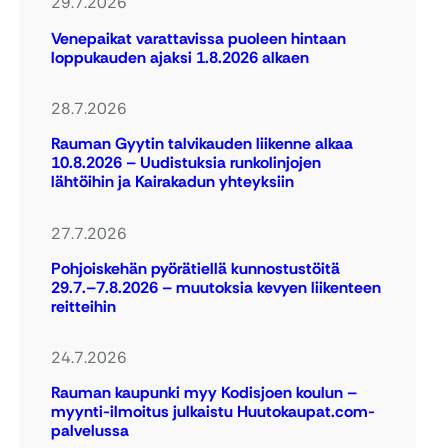
29.7.2026
Venepaikat varattavissa puoleen hintaan
loppukauden ajaksi 1.8.2026 alkaen
28.7.2026
Rauman Gyytin talvikauden liikenne alkaa
10.8.2026 – Uudistuksia runkolinjojen
lähtöihin ja Kairakadun yhteyksiin
27.7.2026
Pohjoiskehän pyörätiellä kunnostustöitä
29.7.–7.8.2026 – muutoksia kevyen liikenteen
reitteihin
24.7.2026
Rauman kaupunki myy Kodisjoen koulun –
myynti-ilmoitus julkaistu Huutokaupat.com-
palvelussa