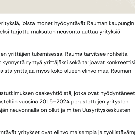
yrityksiä, joista monet hyödyntävät Rauman kaupungin
ueksi tarjottu maksuton neuvonta auttaa yrityksiä
n yrittäjien tukemisessa. Rauma tarvitsee rohkeita
t kynnystä ryhtyä yrittäjäksi sekä tarjoavat konkreettis
täistä yrittäjää myös koko alueen elinvoimaa, Rauman
.
ustutkimuksen osakeyhtiöistä, jotka ovat hyödyntäneet
asteltiin vuosina 2015–2024 perustettujen yritysten
täjän neuvonnalla on ollut ja miten Uusyrityskeskusten
ntävät yritykset ovat elinvoimaisempia ja työllistäväm