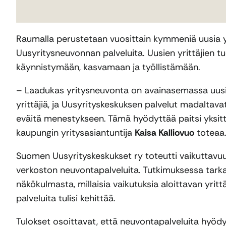
Raumalla perustetaan vuosittain kymmeniä uusia 
Uusyritysneuvonnan palveluita. Uusien yrittäjien t
käynnistymään, kasvamaan ja työllistämään.
– Laadukas yritysneuvonta on avainasemassa uusie
yrittäjiä, ja Uusyrityskeskuksen palvelut madaltava
eväitä menestykseen. Tämä hyödyttää paitsi yksit
kaupungin yritysasiantuntija
Kaisa Kalliovuo
toteaa
Suomen Uusyrityskeskukset ry toteutti vaikuttavu
verkoston neuvontapalveluita. Tutkimuksessa tark
näkökulmasta, millaisia vaikutuksia aloittavan yrit
palveluita tulisi kehittää.
Tulokset osoittavat, että neuvontapalveluita hyödy