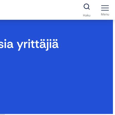
Menu
Haku
a yrittäjiä