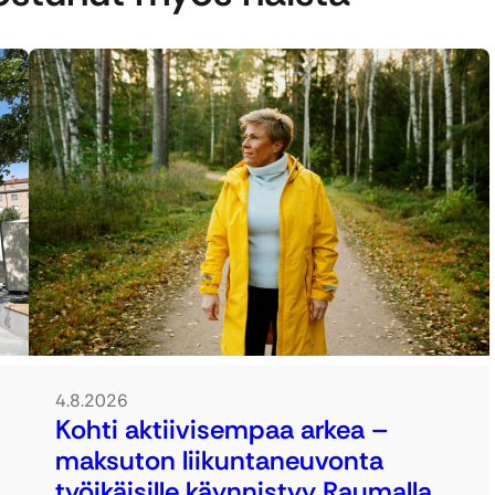
4.8.2026
Kohti aktiivisempaa arkea –
maksuton liikuntaneuvonta
työikäisille käynnistyy Raumalla