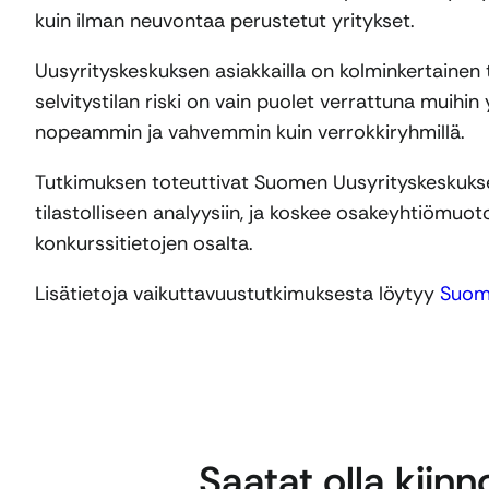
kuin ilman neuvontaa perustetut yritykset.
Uusyrityskeskuksen asiakkailla on kolminkertainen t
selvitystilan riski on vain puolet verrattuna muihin 
nopeammin ja vahvemmin kuin verrokkiryhmillä.
Tutkimuksen toteuttivat Suomen Uusyrityskeskukse
tilastolliseen analyysiin, ja koskee osakeyhtiömuotoi
konkurssitietojen osalta.
Lisätietoja vaikuttavuustutkimuksesta löytyy
Suome
Saatat olla kiin