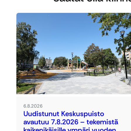
6.8.2026
Uudistunut Keskuspuisto
avautuu 7.8.2026 – tekemistä
kaikenikäisille ympäri vuoden