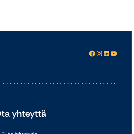
Facebook
Instagram
LinkedIn
YouTube
ta yhteyttä
Puhelinluettelo