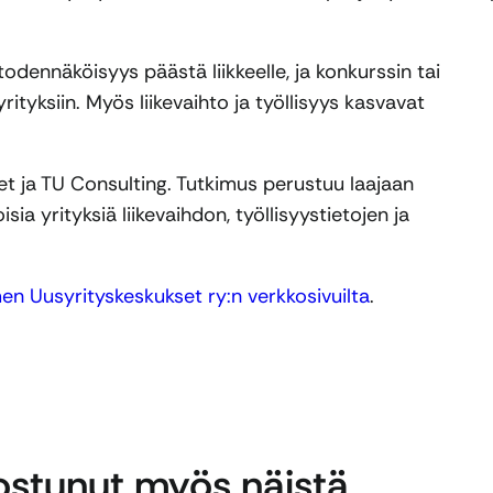
odennäköisyys päästä liikkeelle, ja konkurssin tai
yrityksiin. Myös liikevaihto ja työllisyys kasvavat
t ja TU Consulting. Tutkimus perustuu laajaan
sia yrityksiä liikevaihdon, työllisyystietojen ja
n Uusyrityskeskukset ry:n verkkosivuilta
.
nostunut myös näistä