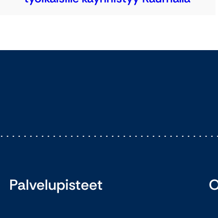
Palvelupisteet
O