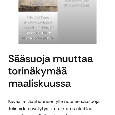
puurakenteen ja
tiilimuurin välissä.
Ullakkotilassa
tehdään vesikaton
puurakenteiden ja
yläpohjapalkkien
lahovauriokorjauksia.
Sääsuoja muuttaa
torinäkymää
maaliskuussa
Keväällä raatihuoneen ylle nousee sääsuoja.
Telineiden pystytys on tarkoitus aloittaa