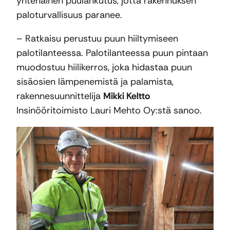
yhtenäinen puulankutus, jotta rakennuksen
paloturvallisuus paranee.
– Ratkaisu perustuu puun hiiltymiseen
palotilanteessa. Palotilanteessa puun pintaan
muodostuu hiilikerros, joka hidastaa puun
sisäosien lämpenemistä ja palamista,
rakennesuunnittelija
Mikki Keltto
Insinööritoimisto Lauri Mehto Oy:stä sanoo.