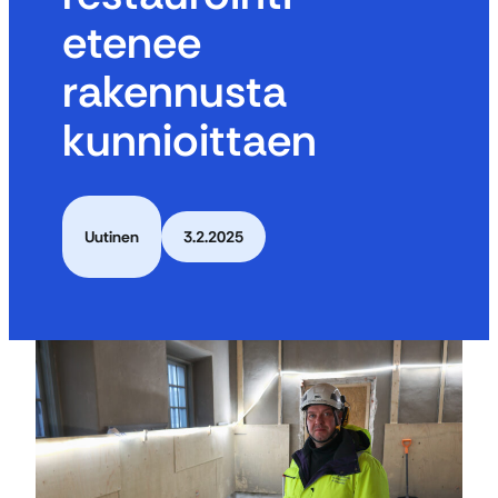
etenee
rakennusta
kunnioittaen
Uutinen
3.2.2025