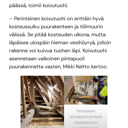
päässä, toimii koivutuohi.
– Perinteinen koivutuohi on erittäin hyvä
kosteussulku puurakenteen ja tiilimuurin
välissä. Se pitää kosteuden ulkona, mutta
läpäisee ulospäin hieman vesihöyryä, jolloin
rakenne voi kuivua tuohen läpi. Koivutuohi
asennetaan valkoinen pintapuoli
puurakennetta vasten, Mikki Keltto kertoo.
Perinteinen
koivutuohi on hyvä
kosteussulku