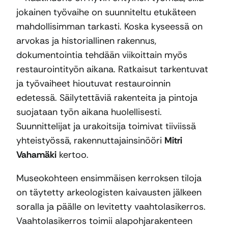
jokainen työvaihe on suunniteltu etukäteen
mahdollisimman tarkasti. Koska kyseessä on
arvokas ja historiallinen rakennus,
dokumentointia tehdään viikoittain myös
restaurointityön aikana. Ratkaisut tarkentuvat
ja työvaiheet hioutuvat restauroinnin
edetessä. Säilytettäviä rakenteita ja pintoja
suojataan työn aikana huolellisesti.
Suunnittelijat ja urakoitsija toimivat tiiviissä
yhteistyössä, rakennuttajainsinööri
Mitri
Vahamäki
kertoo.
Museokohteen ensimmäisen kerroksen tiloja
on täytetty arkeologisten kaivausten jälkeen
soralla ja päälle on levitetty vaahtolasikerros.
Vaahtolasikerros toimii alapohjarakenteen