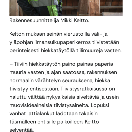
Rakennesuunnittelija Mikki Keltto.
Kelton mukaan seinän vierustoilla väli- ja
yläpohjan ilmansulkupaperikerros tiivistetään
perinteisesti hiekkatäytöllä tiilimuureja vasten.
– Tiiviin hiekkatäytön paino painaa paperia
muuria vasten ja ajan saatossa, rakennuksen
normaalin värähtelyn seurauksena, hiekka
tiivistyy entisestään. Tiivistysratkaisussa on
haluttu välttää nykyaikaisia siveltäviä ja usein
muovisideaineisia tiivistysaineita. Lopuksi
vanhat lattialankut ladotaan takaisin
täsmälleen entisille paikoilleen, Keltto
selventää.