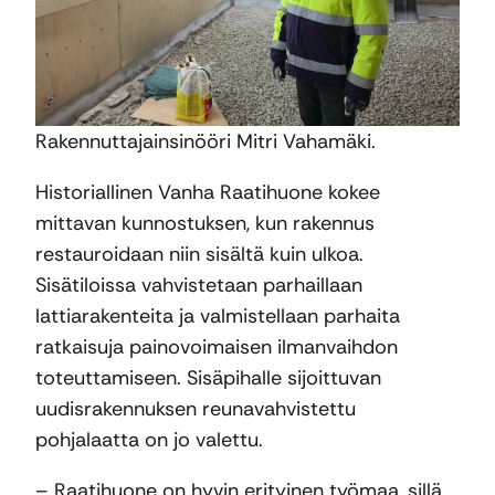
Rakennuttajainsinööri Mitri Vahamäki.
Historiallinen Vanha Raatihuone kokee
mittavan kunnostuksen, kun rakennus
restauroidaan niin sisältä kuin ulkoa.
Sisätiloissa vahvistetaan parhaillaan
lattiarakenteita ja valmistellaan parhaita
ratkaisuja painovoimaisen ilmanvaihdon
toteuttamiseen. Sisäpihalle sijoittuvan
uudisrakennuksen reunavahvistettu
pohjalaatta on jo valettu.
– Raatihuone on hyvin erityinen työmaa, sillä