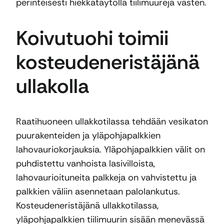
perinteisesti hiekkatäytöllä tiilimuureja vasten.
Koivutuohi toimii
kosteudeneristäjänä
ullakolla
Raatihuoneen ullakkotilassa tehdään vesikaton
puurakenteiden ja yläpohjapalkkien
lahovauriokorjauksia. Yläpohjapalkkien välit on
puhdistettu vanhoista lasivilloista,
lahovaurioituneita palkkeja on vahvistettu ja
palkkien väliin asennetaan palolankutus.
Kosteudeneristäjänä ullakkotilassa,
yläpohjapalkkien tiilimuurin sisään menevässä