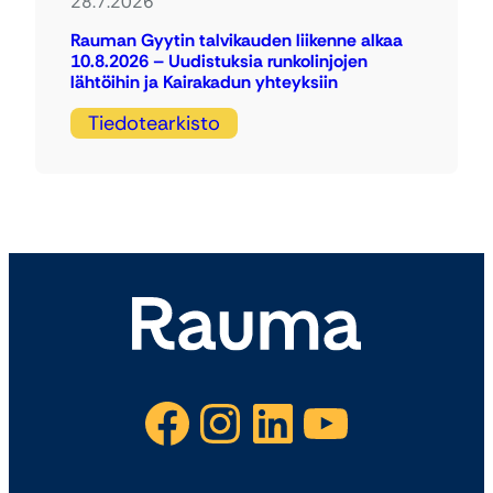
28.7.2026
Rauman Gyytin talvikauden liikenne alkaa
10.8.2026 – Uudistuksia runkolinjojen
lähtöihin ja Kairakadun yhteyksiin
Tiedotearkisto
Facebook
Instagram
LinkedIn
YouTube