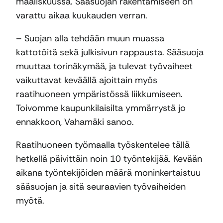
maaliskuussa. Sääsuojan rakentamiseen on
varattu aikaa kuukauden verran.
– Suojan alla tehdään muun muassa
kattotöitä sekä julkisivun rappausta. Sääsuoja
muuttaa torinäkymää, ja tulevat työvaiheet
vaikuttavat keväällä ajoittain myös
raatihuoneen ympäristössä liikkumiseen.
Toivomme kaupunkilaisilta ymmärrystä jo
ennakkoon, Vahamäki sanoo.
Raatihuoneen työmaalla työskentelee tällä
hetkellä päivittäin noin 10 työntekijää. Kevään
aikana työntekijöiden määrä moninkertaistuu
sääsuojan ja sitä seuraavien työvaiheiden
myötä.