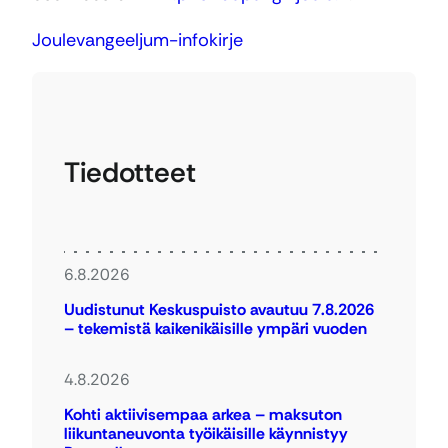
Joulevangeeljum-infokirje
Tiedotteet
6.8.2026
Uudistunut Keskuspuisto avautuu 7.8.2026
– tekemistä kaikenikäisille ympäri vuoden
4.8.2026
Kohti aktiivisempaa arkea – maksuton
liikuntaneuvonta työikäisille käynnistyy