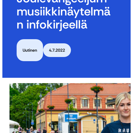
musiikkinäytelmä
n infokirjeellä
Uutinen
4.7.2022