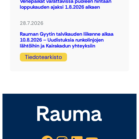
Venepaikat varattavissa puoleen hintaan
loppukauden ajaksi 1.8.2026 alkaen
28.7.2026
Rauman Gyytin talvikauden liikenne alkaa
10.8.2026 – Uudistuksia runkolinjojen
lähtöihin ja Kairakadun yhteyksiin
Tiedotearkisto