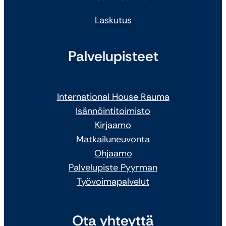
Laskutus
Palvelupisteet
International House Rauma
Isännöintitoimisto
Kirjaamo
Matkailuneuvonta
Ohjaamo
Palvelupiste Pyyrman
Työvoimapalvelut
Ota yhteyttä