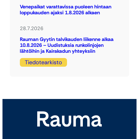
Venepaikat varattavissa puoleen hintaan
loppukauden ajaksi 1.8.2026 alkaen
28.7.2026
Rauman Gyytin talvikauden liikenne alkaa
10.8.2026 – Uudistuksia runkolinjojen
lähtöihin ja Kairakadun yhteyksiin
Tiedotearkisto