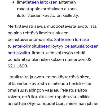
Ilmatieteen laitoksen
antaman
maastopalovaroituksen aikana
ilotulitteiden käyttö on kielletty.
Merkittävästi savua muodostavista avotulista
on aina tehtävä ilmoitus alueen
pelastusviranomaiselle.
Sähköinen lomake
tulentekoilmoitukseen
löytyy
pelastuslaitoksen
nettisivuilta
. Ilmoituksen voi myös tehdä
puhelimitse tilannekeskuksen numeroon 02
621 1500.
Ilotulitteita ja avotulta on käytettävä siten,
että niiden käytöstä ei aiheudu henkilö- tai
omaisuusvahingon vaaraa. Pelastuslaitos
toivoo, että ilotulitukset tapahtuvat kaikkia
annettuja ohjeita noudattaen, mielellään juhlan