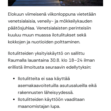
Elokuun viimeisenä viikonloppuna vietetään
venetsialaisia, veneily- ja mökkeilykauden
päätösjuhlaa. Venetsialaisten perinteisiin
kuuluu muun muassa ilotulitukset sekä
kokkojen ja nuotioiden polttaminen.
Ilotulitteiden yksityiskäyttö on sallittu
Raumalla lauantaina 30.8. klo 18–24 ilman
erillistä ilmoitusta seuraavin edellytyksin:
Ilotulitteita ei saa käyttää
asemakaavoitetuilla asutusalueilla eikä
rakennusten läheisyydessä.
Ilotulitteiden käyttöön vaaditaan
maanomistajan lupa.