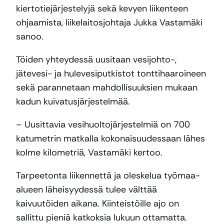
kiertotiejärjestelyjä sekä kevyen liikenteen
ohjaamista, liikelaitosjohtaja Jukka Vastamäki
sanoo.
Töiden yhteydessä uusitaan vesijohto-,
jätevesi- ja hulevesiputkistot tonttihaaroineen
sekä parannetaan mahdollisuuksien mukaan
kadun kuivatusjärjestelmää.
– Uusittavia vesihuoltojärjestelmiä on 700
katumetrin matkalla kokonaisuudessaan lähes
kolme kilometriä, Vastamäki kertoo.
Tarpeetonta liikennettä ja oleskelua työmaa-
alueen läheisyydessä tulee välttää
kaivuutöiden aikana. Kiinteistöille ajo on
sallittu pieniä katkoksia lukuun ottamatta.