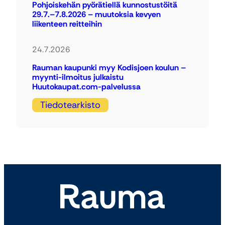
Pohjoiskehän pyörätiellä kunnostustöitä
29.7.–7.8.2026 – muutoksia kevyen
liikenteen reitteihin
24.7.2026
Rauman kaupunki myy Kodisjoen koulun –
myynti-ilmoitus julkaistu
Huutokaupat.com-palvelussa
Tiedotearkisto