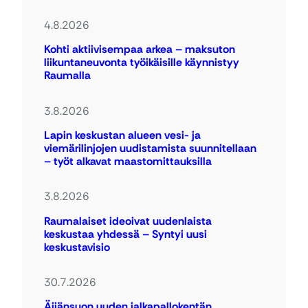
4.8.2026
Kohti aktiivisempaa arkea – maksuton
liikuntaneuvonta työikäisille käynnistyy
Raumalla
3.8.2026
Lapin keskustan alueen vesi- ja
viemärilinjojen uudistamista suunnitellaan
– työt alkavat maastomittauksilla
3.8.2026
Raumalaiset ideoivat uudenlaista
keskustaa yhdessä – Syntyi uusi
keskustavisio
30.7.2026
Äijänsuon uuden jalkapallokentän