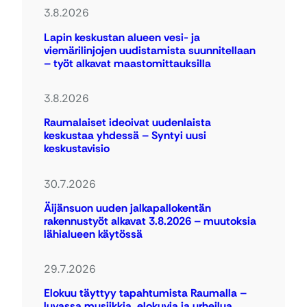
3.8.2026
Lapin keskustan alueen vesi- ja
viemärilinjojen uudistamista suunnitellaan
– työt alkavat maastomittauksilla
3.8.2026
Raumalaiset ideoivat uudenlaista
keskustaa yhdessä – Syntyi uusi
keskustavisio
30.7.2026
Äijänsuon uuden jalkapallokentän
rakennustyöt alkavat 3.8.2026 – muutoksia
lähialueen käytössä
29.7.2026
Elokuu täyttyy tapahtumista Raumalla –
luvassa musiikkia, elokuvia ja urheilua