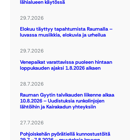
lähialueen käytössä
29.7.2026
Elokuu täyttyy tapahtumista Raumalla –
luvassa musiikkia, elokuvia ja urheilua
29.7.2026
Venepaikat varattavissa puoleen hintaan
loppukauden ajaksi 1.8.2026 alkaen
28.7.2026
Rauman Gyytin talvikauden liikenne alkaa
10.8.2026 – Uudistuksia runkolinjojen
lähtöihin ja Kairakadun yhteyksiin
27.7.2026
Pohjoiskehän pyörätiellä kunnostustöitä
29.7.–7.8.2026 – muutoksia kevyen