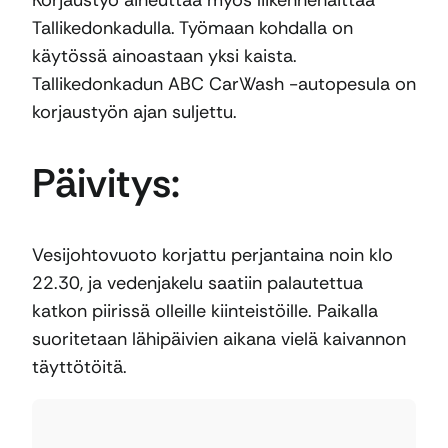
Korjaustyö aiheuttaa myös liikennehaittaa
Tallikedonkadulla. Työmaan kohdalla on
käytössä ainoastaan yksi kaista.
Tallikedonkadun ABC CarWash -autopesula on
korjaustyön ajan suljettu.
Päivitys:
Vesijohtovuoto korjattu perjantaina noin klo
22.30, ja vedenjakelu saatiin palautettua
katkon piirissä olleille kiinteistöille. Paikalla
suoritetaan lähipäivien aikana vielä kaivannon
täyttötöitä.