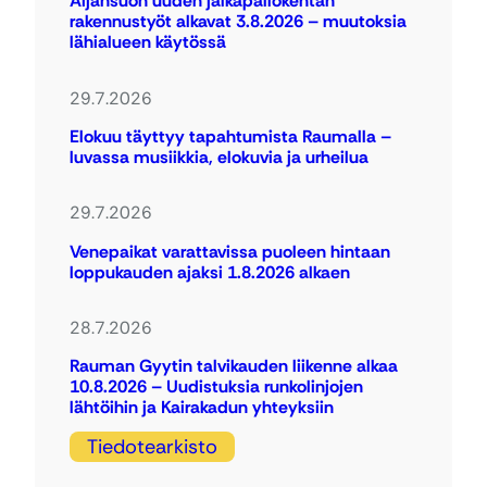
Äijänsuon uuden jalkapallokentän
rakennustyöt alkavat 3.8.2026 – muutoksia
lähialueen käytössä
29.7.2026
Elokuu täyttyy tapahtumista Raumalla –
luvassa musiikkia, elokuvia ja urheilua
29.7.2026
Venepaikat varattavissa puoleen hintaan
loppukauden ajaksi 1.8.2026 alkaen
28.7.2026
Rauman Gyytin talvikauden liikenne alkaa
10.8.2026 – Uudistuksia runkolinjojen
lähtöihin ja Kairakadun yhteyksiin
Tiedotearkisto