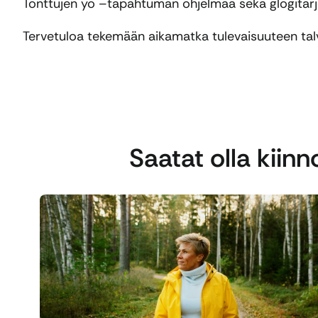
Tonttujen yö –tapahtuman ohjelmaa sekä glögitarj
Tervetuloa tekemään aikamatka tulevaisuuteen tal
Saatat olla kiin