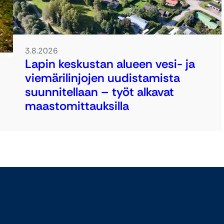
3.8.2026
Lapin keskustan alueen vesi- ja
viemärilinjojen uudistamista
suunnitellaan – työt alkavat
maastomittauksilla