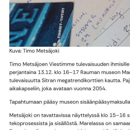
Kuva: Timo Metsäjoki
Timo Metsäjoen Viestimme tulevaisuuden ihmisille 
perjantaina 13.12. klo 16–17 Rauman museon Mar
tulevaisuutta Sitran megatrendikorttien kautta. P
aikakapseliin, joka avataan vuonna 2054.
Tapahtumaan pääsy museon sisäänpääsymaksulla t
Metsäjoki on tavattavissa näyttelyssä klo 15–16 s
tekoprosessista ja sisällöstä. Marelassa on sam