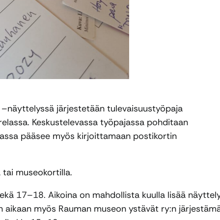
–näyttelyssä järjestetään tulevaisuustyöpaja
elassa. Keskustelevassa työpajassa pohditaan
ajassa pääsee myös kirjoittamaan postikortin
ai museokortilla.
ekä 17–18. Aikoina on mahdollista kuulla lisää näyttel
aan aikaan myös Rauman museon ystävät ry:n järjestäm