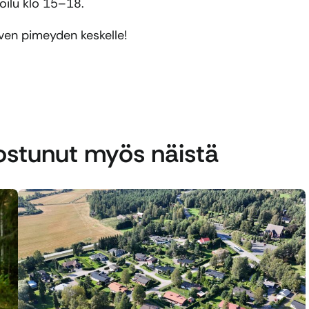
oilu klo 15–18.
ven pimeyden keskelle!
nostunut myös näistä