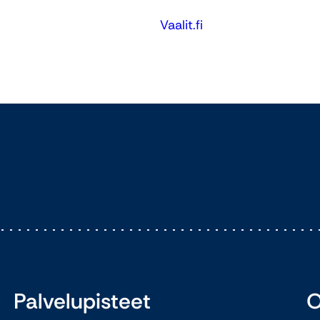
Vaalit.fi
Palvelupisteet
O