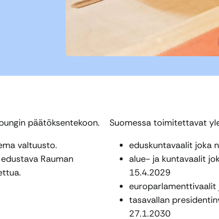
upungin päätöksentekoon.
Suomessa toimitettavat ylei
ema valtuusto.
eduskuntavaalit joka n
ta edustava Rauman
alue- ja kuntavaalit jo
ettua.
15.4.2029
europarlamenttivaalit
tasavallan presidentin
27.1.2030