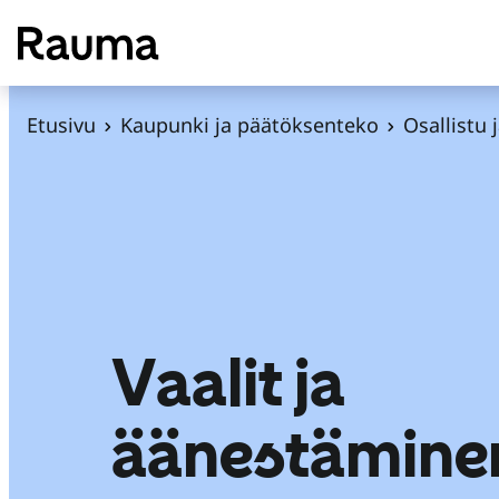
S
i
i
r
Etusivu
Kaupunki ja päätöksenteko
Osallistu 
r
y
s
i
s
ä
l
Vaalit ja
t
ö
äänestämine
ö
n