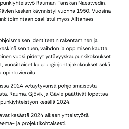
punkiyhteistyö Rauman, Tanskan Naestvedin,
 Gävlen kesken käynnistyi vuonna 1950. Vuosina
itoimintaan osallistui myös Alftanaes
ohjoismaisen identiteetin rakentaminen ja
eskinäisen tuen, vaihdon ja oppimisen kautta.
toinen vuosi pidetyt ystävyyskaupunkikokoukset
t, vuosittaiset kaupunginjohtajakokoukset sekä
a opintovierailut.
ussa 2024 vetäytyvänsä pohjoismaisesta
tä. Rauma, Gjövik ja Gävle päättivät lopettaa
punkiyhteistyön kesällä 2024.
kavat kesästä 2024 alkaen yhteistyötä
ma- ja projektikohtaisesti.