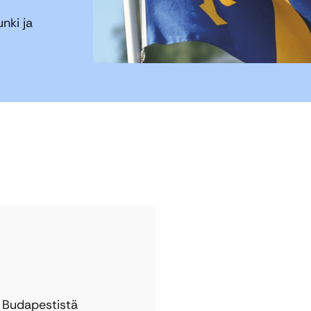
nki ja
i Budapestistä