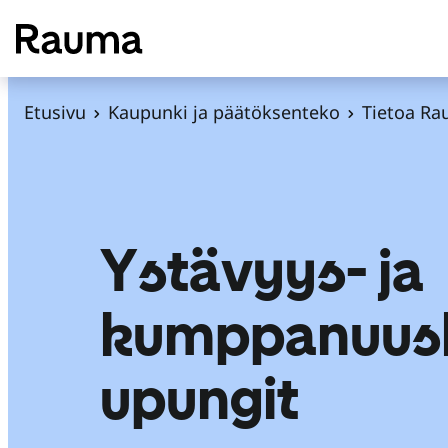
S
i
i
r
Etusivu
Kaupunki ja päätöksenteko
Tietoa Ra
r
y
s
i
Ystävyys- ja
s
ä
l
kumppanuus
t
ö
upungit
ö
n