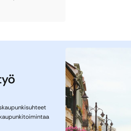
työ
yskaupunkisuhteet
skaupunkitoimintaa