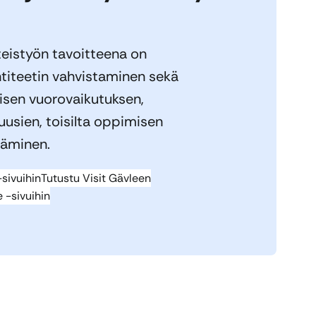
teistyön tavoitteena on
titeetin vahvistaminen sekä
isen vuorovaikutuksen,
 uusien, toisilta oppimisen
ääminen.
sivuihin
Tutustu Visit Gävleen
 -sivuihin