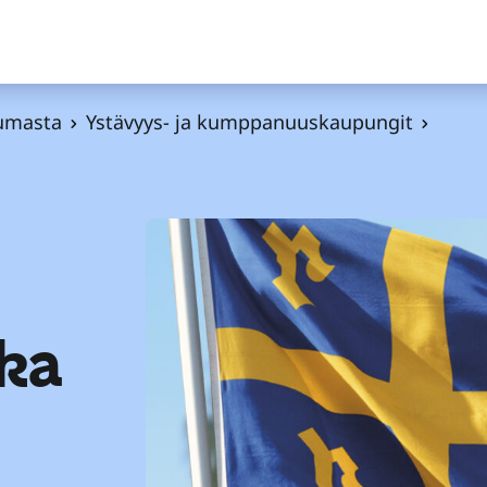
umasta
Ystävyys- ja kumppanuuskaupungit
ka