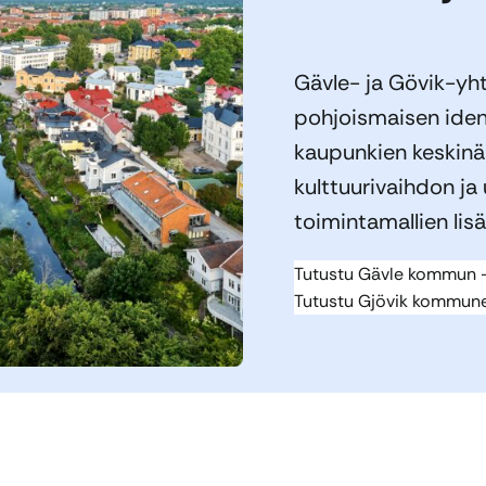
Gävle- ja Gövik-yh
pohjoismaisen iden
kaupunkien keskinä
kulttuurivaihdon ja
toimintamallien lis
Tutustu Gävle kommun -
Tutustu Gjövik kommune