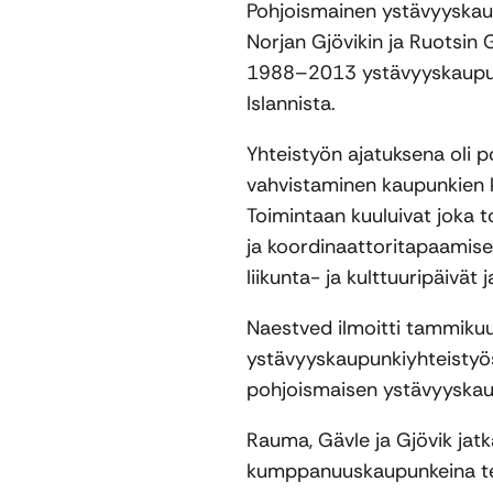
Pohjoismainen ystävyyskau
Norjan Gjövikin ja Ruotsin
1988–2013 ystävyyskaupunk
Islannista.
Yhteistyön ajatuksena oli p
vahvistaminen kaupunkien k
Toimintaan kuuluivat joka 
ja koordinaattoritapaamise
liikunta- ja kulttuuripäivät j
Naestved ilmoitti tammiku
ystävyyskaupunkiyhteistyös
pohjoismaisen ystävyyskau
Rauma, Gävle ja Gjövik jat
kumppanuuskaupunkeina tee