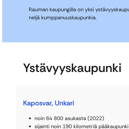
Rauman kaupungilla on yksi ystävyyskaupu
neljä kumppanuuskaupunkia.
Ystävyyskaupunki
Kaposvar, Unkari
noin 64 800 asukasta (2022)
sijainti noin 190 kilometriä pääkaupunk