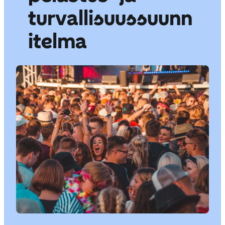
turvallisuussuunn
itelma