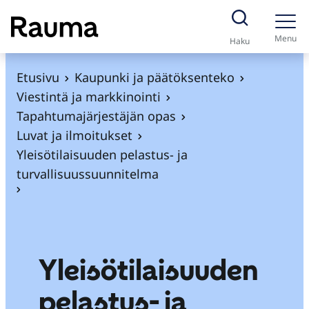
S
i
Menu
Haku
i
r
Etusivu
Kaupunki ja päätöksenteko
r
Viestintä ja markkinointi
y
Tapahtumajärjestäjän opas
s
Luvat ja ilmoitukset
i
Yleisötilaisuuden pelastus- ja
s
turvallisuussuunnitelma
ä
l
t
ö
Yleisötilaisuuden
ö
n
pelastus- ja