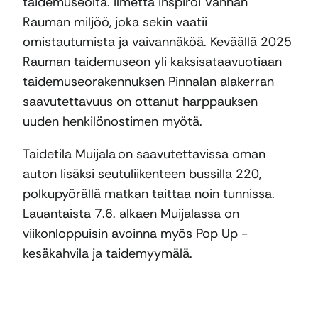
taidemuseolta. Ilmettä inspiroi Vanhan
Rauman miljöö, joka sekin vaatii
omistautumista ja vaivannäköä. Keväällä 2025
Rauman taidemuseon yli kaksisataavuotiaan
taidemuseorakennuksen Pinnalan alakerran
saavutettavuus on ottanut harppauksen
uuden henkilönostimen myötä.
Taidetila Muijala on saavutettavissa oman
auton lisäksi seutuliikenteen bussilla 220,
polkupyörällä matkan taittaa noin tunnissa.
Lauantaista 7.6. alkaen Muijalassa on
viikonloppuisin avoinna myös Pop Up -
kesäkahvila ja taidemyymälä.