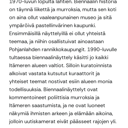
1970-luvun lopulta lähtien. Biennaalin historia
on täynnä liikettä ja murroksia, mutta sen koti
on aina ollut vaaleanpunainen museo ja sitä
ympäröivä pastellinvärinen kaupunki.
Ensimmäisillä näyttelyillä ei ollut yhteistä
teemaa, ja niihin osallistuivat ainoastaan
Pohjanlahden rannikkokaupungit. 1990-luvulle
tultaessa biennaalinäyttely käsitti jo kaikki
Itämeren alueen valtiot. Silloin kuratoinnista
alkoivat vastata kutsutut kuraattorit ja
yhteiset teemat nostivat esiin alueen monia
todellisuuksia. Biennaalinäyttelyt ovat
kommentoineet poliittisia murroksia ja
Itämeren saastumista, ja ne ovat luoneet
näkymiä ihmisten arkeen ja elämään aikoina,
jolloin uutiskamerat eivät päässeet rajojen yli.