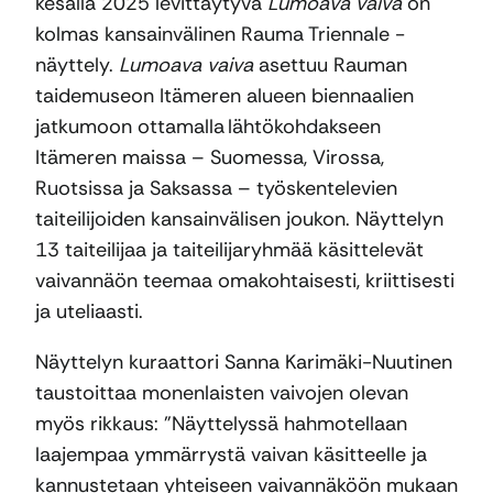
kesällä 2025 levittäytyvä
Lumoava vaiva
on
kolmas kansainvälinen Rauma Triennale -
näyttely.
Lumoava vaiva
asettuu Rauman
taidemuseon Itämeren alueen biennaalien
jatkumoon ottamalla lähtökohdakseen
Itämeren maissa – Suomessa, Virossa,
Ruotsissa ja Saksassa – työskentelevien
taiteilijoiden kansainvälisen joukon. Näyttelyn
13 taiteilijaa ja taiteilijaryhmää käsittelevät
vaivannäön teemaa omakohtaisesti, kriittisesti
ja uteliaasti.
Näyttelyn kuraattori Sanna Karimäki-Nuutinen
taustoittaa monenlaisten vaivojen olevan
myös rikkaus: ”Näyttelyssä hahmotellaan
laajempaa ymmärrystä vaivan käsitteelle ja
kannustetaan yhteiseen vaivannäköön mukaan