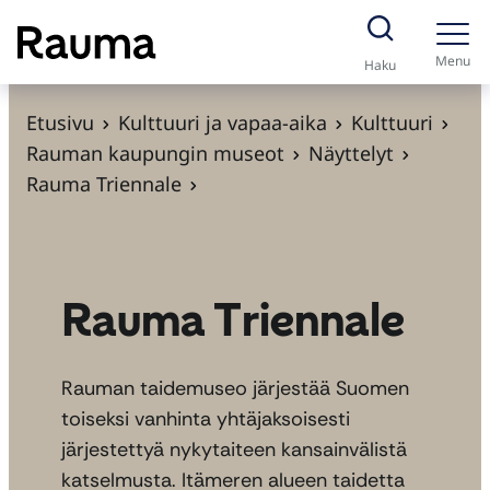
S
i
Menu
Haku
i
r
Etusivu
Kulttuuri ja vapaa-aika
Kulttuuri
r
Rauman kaupungin museot
Näyttelyt
y
Rauma Triennale
s
i
s
ä
Rauma Triennale
l
t
Rauman taidemuseo järjestää Suomen
ö
toiseksi vanhinta yhtäjaksoisesti
ö
järjestettyä nykytaiteen kansainvälistä
n
katselmusta. Itämeren alueen taidetta