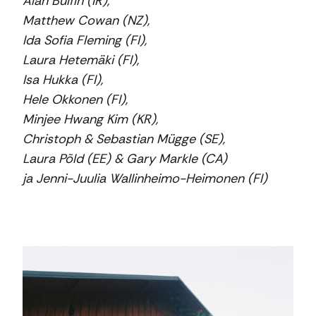
Alan Bulfin (IR),
Matthew Cowan (NZ),
Ida Sofia Fleming (FI),
Laura Hetemäki (FI),
Isa Hukka (FI),
Hele Okkonen (FI),
Minjee Hwang Kim (KR),
Christoph & Sebastian Mügge (SE),
Laura Põld (EE) & Gary Markle (CA)
ja Jenni-Juulia Wallinheimo-Heimonen (FI)