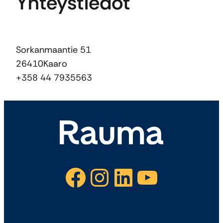
Yhteystiedot
Sorkanmaantie 51
26410
Kaaro
+358 44 7935563
Facebook
Instagram
LinkedIn
YouTube