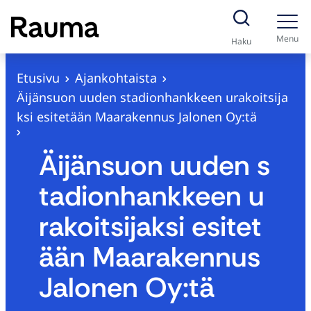
S
i
Menu
Haku
i
r
Etusivu
Ajankohtaista
r
Äijänsuon uuden stadionhankkeen urakoitsija
y
ksi esitetään Maarakennus Jalonen Oy:tä
s
i
Äijänsuon uuden s
s
tadionhankkeen u
ä
l
rakoitsijaksi esitet
t
ään Maarakennus
ö
ö
Jalonen Oy:tä
n