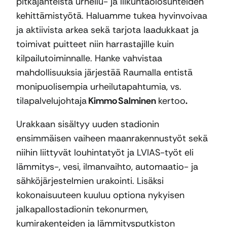
pitkäjänteistä urheilu- ja liikuntaolosuhteiden
kehittämistyötä. Haluamme tukea hyvinvoivaa
ja aktiivista arkea sekä tarjota laadukkaat ja
toimivat puitteet niin harrastajille kuin
kilpailutoiminnalle. Hanke vahvistaa
mahdollisuuksia järjestää Raumalla entistä
monipuolisempia urheilutapahtumia, vs.
tilapalvelujohtaja
Kimmo Salminen
kertoo
.
Urakkaan sisältyy uuden stadionin
ensimmäisen vaiheen maanrakennustyöt sekä
niihin liittyvät louhintatyöt ja LVIAS-työt eli
lämmitys-, vesi, ilmanvaihto, automaatio- ja
sähköjärjestelmien urakointi. Lisäksi
kokonaisuuteen kuuluu optiona nykyisen
jalkapallostadionin tekonurmen,
kumirakenteiden ja lämmitysputkiston