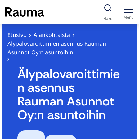
S
i
Menu
Haku
i
r
Etusivu
Ajankohtaista
r
Älypalovaroittimien asennus Rauman
y
Asunnot Oy:n asuntoihin
s
i
Älypalovaroittimie
s
n asennus
ä
l
Rauman Asunnot
t
Oy:n asuntoihin
ö
ö
n