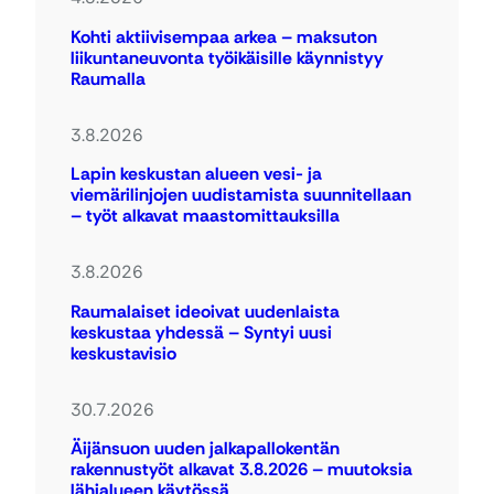
Kohti aktiivisempaa arkea – maksuton
liikuntaneuvonta työikäisille käynnistyy
Raumalla
3.8.2026
Lapin keskustan alueen vesi- ja
viemärilinjojen uudistamista suunnitellaan
– työt alkavat maastomittauksilla
3.8.2026
Raumalaiset ideoivat uudenlaista
keskustaa yhdessä – Syntyi uusi
keskustavisio
30.7.2026
Äijänsuon uuden jalkapallokentän
rakennustyöt alkavat 3.8.2026 – muutoksia
lähialueen käytössä