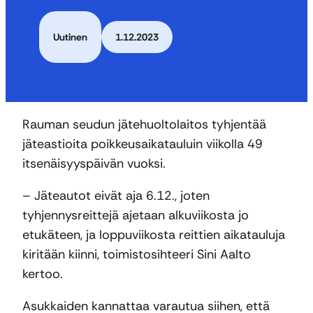
Uutinen
1.12.2023
Rauman seudun jätehuoltolaitos tyhjentää
jäteastioita poikkeusaikatauluin viikolla 49
itsenäisyyspäivän vuoksi.
– Jäteautot eivät aja 6.12., joten
tyhjennysreittejä ajetaan alkuviikosta jo
etukäteen, ja loppuviikosta reittien aikatauluja
kiritään kiinni, toimistosihteeri Sini Aalto
kertoo.
Asukkaiden kannattaa varautua siihen, että