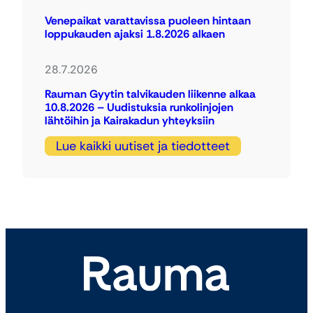
Venepaikat varattavissa puoleen hintaan
loppukauden ajaksi 1.8.2026 alkaen
28.7.2026
Rauman Gyytin talvikauden liikenne alkaa
10.8.2026 – Uudistuksia runkolinjojen
lähtöihin ja Kairakadun yhteyksiin
Lue kaikki uutiset ja tiedotteet