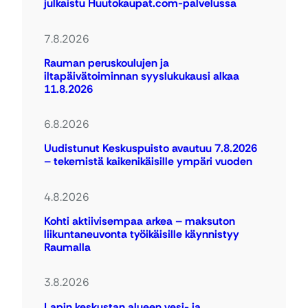
julkaistu Huutokaupat.com-palvelussa
7.8.2026
Rauman peruskoulujen ja
iltapäivätoiminnan syyslukukausi alkaa
11.8.2026
6.8.2026
Uudistunut Keskuspuisto avautuu 7.8.2026
– tekemistä kaikenikäisille ympäri vuoden
4.8.2026
Kohti aktiivisempaa arkea – maksuton
liikuntaneuvonta työikäisille käynnistyy
Raumalla
3.8.2026
Lapin keskustan alueen vesi- ja