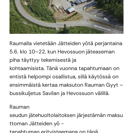
Raumalla vietetään Jätteiden yötä perjantaina
5.6. klo 10–22, kun Hevossuon jäteaseman
piha täyttyy tekemisestä ja
kohtaamisista. Tänä vuonna tapahtumaan on
entistä helpompi osallistua, sillä käytössä on
ensimmäistä kertaa maksuton Rauman Gyyt –
bussikuljetus Savilan ja Hevossuon välillä.
Rauman
seudun jätehuoltolaitoksen järjestämän maksu
ttoman Jätteiden yö -
tapahtuman erityisteemana on tänä