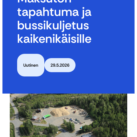
tapahtuma ja
bussikuljetus
kaikenikäisille
Uutinen
29.5.2026