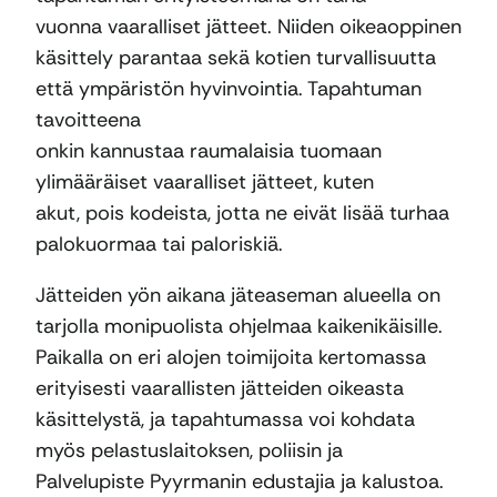
vuonna vaaralliset jätteet. Niiden oikeaoppinen
käsittely parantaa sekä kotien turvallisuutta
että ympäristön hyvinvointia. Tapahtuman
tavoitteena
onkin kannustaa raumalaisia tuomaan
ylimääräiset vaaralliset jätteet, kuten
akut, pois kodeista, jotta ne eivät lisää turhaa
palokuormaa tai paloriskiä.
Jätteiden yön aikana jäteaseman alueella on
tarjolla monipuolista ohjelmaa kaikenikäisille.
Paikalla on eri alojen toimijoita kertomassa
erityisesti vaarallisten jätteiden oikeasta
käsittelystä, ja tapahtumassa voi kohdata
myös pelastuslaitoksen, poliisin ja
Palvelupiste Pyyrmanin edustajia ja kalustoa.