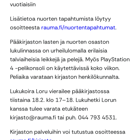
vuotiaisiin
Lisätietoa nuorten tapahtumista löytyy
osoitteesta
rauma.fi/nuortentapahtumat
.
Pääkirjaston lasten ja nuorten osaston
lukulinnassa on urheilulomalla erilaisia
talviaiheisia leikkejä ja pelejä. Myös PlayStation
4 -pelikonsoli on käytettävissä koko viikon.
Peliaika varataan kirjaston henkilökunnalta.
Lukukoira Loru vierailee pääkirjastossa
tiistaina 18.2. klo 17–18. Lukuhetki Lorun
kanssa tulee varata etukäteen
kirjasto@rauma.fi tai puh. 044 793 4531.
Kirjaston palveluihin voi tutustua osoitteessa