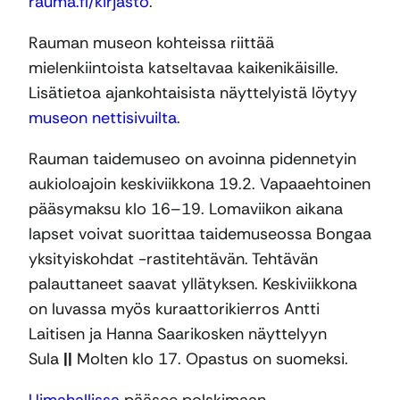
rauma.fi/kirjasto
.
Rauman museon kohteissa riittää
mielenkiintoista katseltavaa kaikenikäisille.
Lisätietoa ajankohtaisista näyttelyistä löytyy
museon nettisivuilta
.
Rauman taidemuseo on avoinna pidennetyin
aukioloajoin keskiviikkona 19.2. Vapaaehtoinen
pääsymaksu klo 16–19. Lomaviikon aikana
lapset voivat suorittaa taidemuseossa Bongaa
yksityiskohdat -rastitehtävän. Tehtävän
palauttaneet saavat yllätyksen. Keskiviikkona
on luvassa myös kuraattorikierros Antti
Laitisen ja Hanna Saarikosken näyttelyyn
Sula
||
Molten klo 17. Opastus on suomeksi.