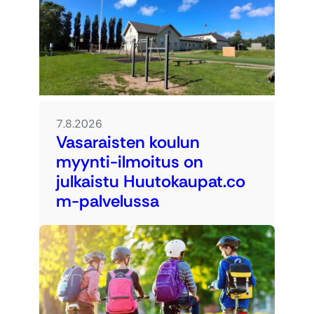
7.8.2026
Vasaraisten koulun
myynti-ilmoitus on
julkaistu Huutokaupat.co
m-palvelussa