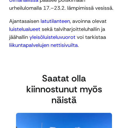
Uimahallissa
pääsee polskimaan
urheilulomalla 17.–23.2. lämpimissä vesissä.
Ajantasaisen
latutilanteen
, avoinna olevat
luistelualueet
sekä talviharjoitteluhallin ja
jäähallin
yleisöluisteluvuorot
voi tarkistaa
liikuntapalvelujen nettisivuilta
.
Saatat olla
kiinnostunut myös
näistä