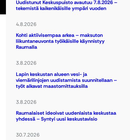
Uudistunut Keskuspuisto avautuu 7.8.2026 –
tekemistä kaikenikäisille ympäri vuoden
4.8.2026
Kohti aktiivisempaa arkea – maksuton
liikuntaneuvonta työikäisille käynnistyy
Raumalla
3.8.2026
Lapin keskustan alueen vesi- ja
viemärilinjojen uudistamista suunnitellaan –
työt alkavat maastomittauksilla
3.8.2026
Raumalaiset ideoivat uudenlaista keskustaa
yhdessä – Syntyi uusi keskustavisio
30.7.2026