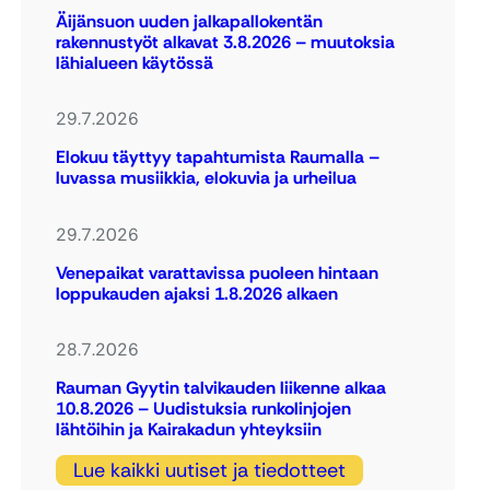
Äijänsuon uuden jalkapallokentän
rakennustyöt alkavat 3.8.2026 – muutoksia
lähialueen käytössä
29.7.2026
Elokuu täyttyy tapahtumista Raumalla –
luvassa musiikkia, elokuvia ja urheilua
29.7.2026
Venepaikat varattavissa puoleen hintaan
loppukauden ajaksi 1.8.2026 alkaen
28.7.2026
Rauman Gyytin talvikauden liikenne alkaa
10.8.2026 – Uudistuksia runkolinjojen
lähtöihin ja Kairakadun yhteyksiin
Lue kaikki uutiset ja tiedotteet