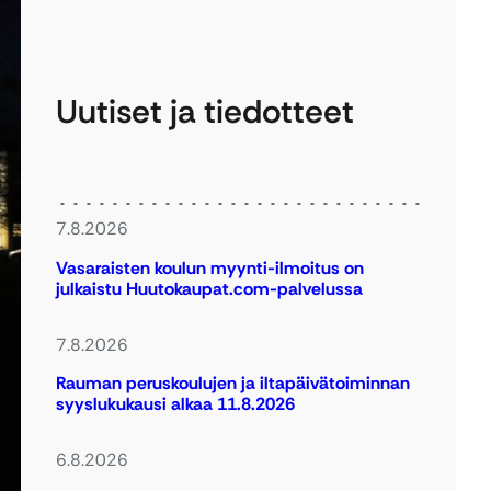
Uutiset ja tiedotteet
7.8.2026
Vasaraisten koulun myynti-ilmoitus on
julkaistu Huutokaupat.com-palvelussa
7.8.2026
Rauman peruskoulujen ja iltapäivätoiminnan
syyslukukausi alkaa 11.8.2026
6.8.2026