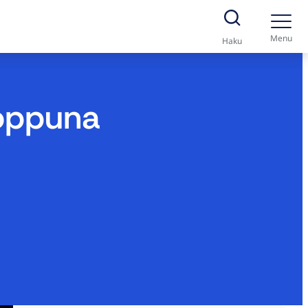
Menu
Haku
loppuna