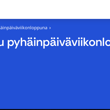
yhäinpäiväviikonloppuna
ttu pyhäinpäiväviikon