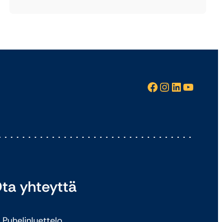
Facebook
Instagram
LinkedIn
YouTube
ta yhteyttä
Puhelinluettelo