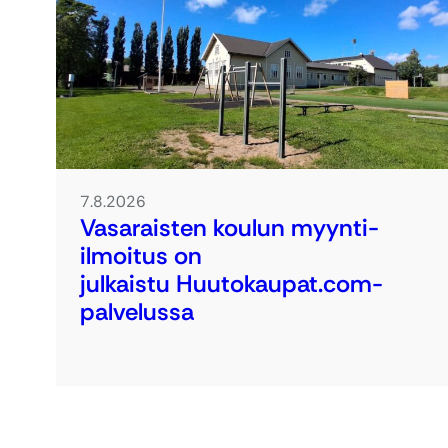
7.8.2026
Vasaraisten koulun myynti-
ilmoitus on
julkaistu Huutokaupat.com-
palvelussa