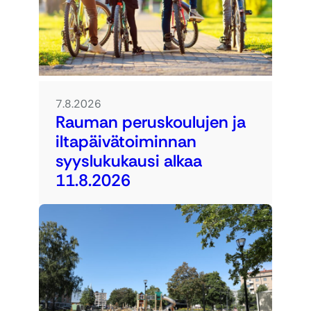
7.8.2026
Rauman peruskoulujen ja
iltapäivätoiminnan
syyslukukausi alkaa
11.8.2026