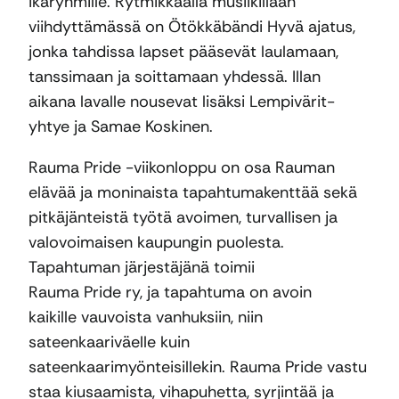
ikäryhmille. Rytmikkäällä musiikillaan
viihdyttämässä on Ötökkäbändi Hyvä ajatus,
jonka tahdissa lapset pääsevät laulamaan,
tanssimaan ja soittamaan yhdessä. Illan
aikana lavalle nousevat lisäksi Lempivärit-
yhtye ja Samae Koskinen.
Rauma Pride -viikonloppu on osa Rauman
elävää ja moninaista tapahtumakenttää sekä
pitkäjänteistä työtä avoimen, turvallisen ja
valovoimaisen kaupungin puolesta.
Tapahtuman järjestäjänä toimii
Rauma Pride ry, ja tapahtuma on avoin
kaikille vauvoista vanhuksiin, niin
sateenkaariväelle kuin
sateenkaarimyönteisillekin. Rauma Pride vastu
staa kiusaamista, vihapuhetta, syrjintää ja