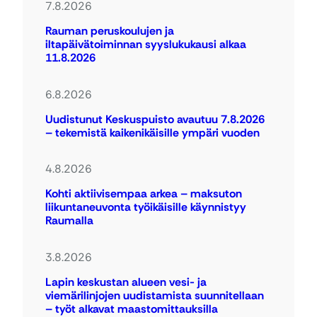
7.8.2026
Rauman peruskoulujen ja
iltapäivätoiminnan syyslukukausi alkaa
11.8.2026
6.8.2026
Uudistunut Keskuspuisto avautuu 7.8.2026
– tekemistä kaikenikäisille ympäri vuoden
4.8.2026
Kohti aktiivisempaa arkea – maksuton
liikuntaneuvonta työikäisille käynnistyy
Raumalla
3.8.2026
Lapin keskustan alueen vesi- ja
viemärilinjojen uudistamista suunnitellaan
– työt alkavat maastomittauksilla