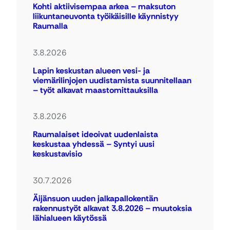
Kohti aktiivisempaa arkea – maksuton
liikuntaneuvonta työikäisille käynnistyy
Raumalla
3.8.2026
Lapin keskustan alueen vesi- ja
viemärilinjojen uudistamista suunnitellaan
– työt alkavat maastomittauksilla
3.8.2026
Raumalaiset ideoivat uudenlaista
keskustaa yhdessä – Syntyi uusi
keskustavisio
30.7.2026
Äijänsuon uuden jalkapallokentän
rakennustyöt alkavat 3.8.2026 – muutoksia
lähialueen käytössä