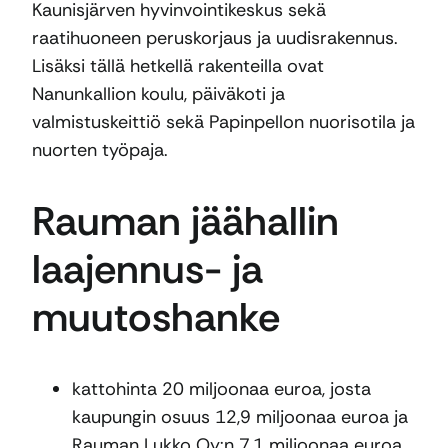
Kaunisjärven hyvinvointikeskus sekä
raatihuoneen peruskorjaus ja uudisrakennus.
Lisäksi tällä hetkellä rakenteilla ovat
Nanunkallion koulu, päiväkoti ja
valmistuskeittiö sekä Papinpellon nuorisotila ja
nuorten työpaja.
Rauman jäähallin
laajennus- ja
muutoshanke
kattohinta 20 miljoonaa euroa, josta
kaupungin osuus 12,9 miljoonaa euroa ja
Rauman Lukko Oy:n 7,1 miljoonaa euroa