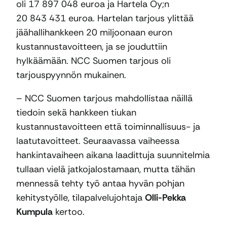
oli 17 897 048 euroa ja Hartela Oy;n
20 843 431 euroa. Hartelan tarjous ylittää
jäähallihankkeen 20 miljoonaan euron
kustannustavoitteen, ja se jouduttiin
hylkäämään. NCC Suomen tarjous oli
tarjouspyynnön mukainen.
– NCC Suomen tarjous mahdollistaa näillä
tiedoin sekä hankkeen tiukan
kustannustavoitteen että toiminnallisuus- ja
laatutavoitteet. Seuraavassa vaiheessa
hankintavaiheen aikana laadittuja suunnitelmia
tullaan vielä jatkojalostamaan, mutta tähän
mennessä tehty työ antaa hyvän pohjan
kehitystyölle, tilapalvelujohtaja
Olli-Pekka
Kumpula
kertoo.