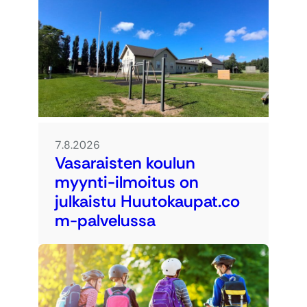
7.8.2026
Vasaraisten koulun
myynti-ilmoitus on
julkaistu Huutokaupat.co
m-palvelussa