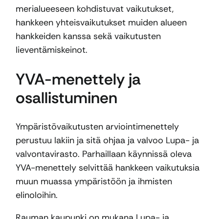
merialueeseen kohdistuvat vaikutukset,
hankkeen yhteisvaikutukset muiden alueen
hankkeiden kanssa sekä vaikutusten
lieventämiskeinot.
YVA-menettely ja
osallistuminen
Ympäristövaikutusten arviointimenettely
perustuu lakiin ja sitä ohjaa ja valvoo Lupa- ja
valvontavirasto. Parhaillaan käynnissä oleva
YVA-menettely selvittää hankkeen vaikutuksia
muun muassa ympäristöön ja ihmisten
elinoloihin.
Rauman kaupunki on mukana Lupa- ja