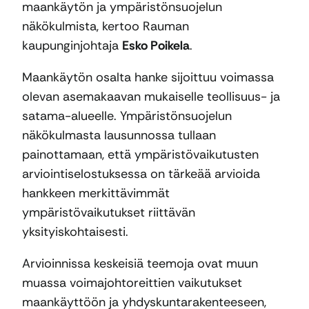
maankäytön ja ympäristönsuojelun
näkökulmista, kertoo Rauman
kaupunginjohtaja
Esko Poikela
.
Maankäytön osalta hanke sijoittuu voimassa
olevan asemakaavan mukaiselle teollisuus- ja
satama-alueelle. Ympäristönsuojelun
näkökulmasta lausunnossa tullaan
painottamaan, että ympäristövaikutusten
arviointiselostuksessa on tärkeää arvioida
hankkeen merkittävimmät
ympäristövaikutukset riittävän
yksityiskohtaisesti.
Arvioinnissa keskeisiä teemoja ovat muun
muassa voimajohtoreittien vaikutukset
maankäyttöön ja yhdyskuntarakenteeseen,