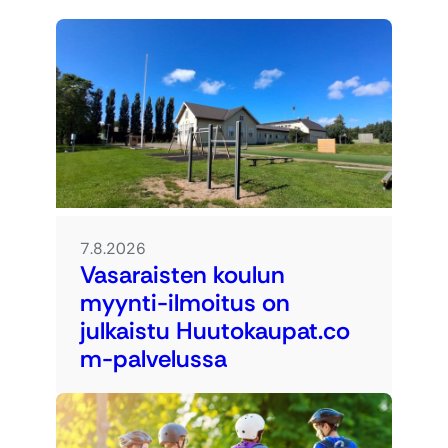
7.8.2026
Vasaraisten koulun
myynti-ilmoitus on
julkaistu Huutokaupat.co
m-palvelussa