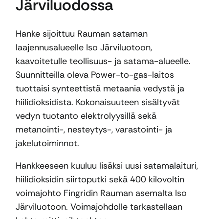
Järviluodossa
Hanke sijoittuu Rauman sataman
laajennusalueelle Iso Järviluotoon,
kaavoitetulle teollisuus- ja satama-alueelle.
Suunnitteilla oleva Power-to-gas-laitos
tuottaisi synteettistä metaania vedystä ja
hiilidioksidista. Kokonaisuuteen sisältyvät
vedyn tuotanto elektrolyysillä sekä
metanointi-, nesteytys-, varastointi- ja
jakelutoiminnot.
Hankkeeseen kuuluu lisäksi uusi satamalaituri,
hiilidioksidin siirtoputki sekä 400 kilovoltin
voimajohto Fingridin Rauman asemalta Iso
Järviluotoon. Voimajohdolle tarkastellaan