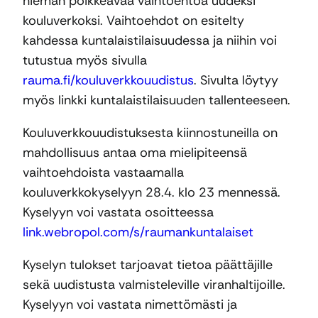
hieman poikkeavaa vaihtoehtoa uudeksi
kouluverkoksi. Vaihtoehdot on esitelty
kahdessa kuntalaistilaisuudessa ja niihin voi
tutustua myös sivulla
rauma.fi/kouluverkkouudistus
. Sivulta löytyy
myös linkki kuntalaistilaisuuden tallenteeseen.
Kouluverkkouudistuksesta kiinnostuneilla on
mahdollisuus antaa oma mielipiteensä
vaihtoehdoista vastaamalla
kouluverkkokyselyyn 28.4. klo 23 mennessä.
Kyselyyn voi vastata osoitteessa
link.webropol.com/s/raumankuntalaiset
Kyselyn tulokset tarjoavat tietoa päättäjille
sekä uudistusta valmisteleville viranhaltijoille.
Kyselyyn voi vastata nimettömästi ja