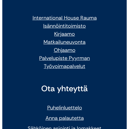
International House Rauma
Isännöintitoimisto
Kirjaamo
Matkailuneuvonta
Ohjaamo
Palvelupiste Pyyrman
Työvoimapalvelut
Ota yhteyttä
Puhelinluettelo
Anna palautetta
Sähköinen asiointi ja lomakkeet