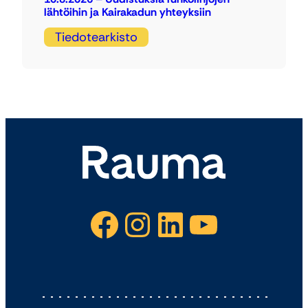
lähtöihin ja Kairakadun yhteyksiin
Tiedotearkisto
Facebook
Instagram
LinkedIn
YouTube