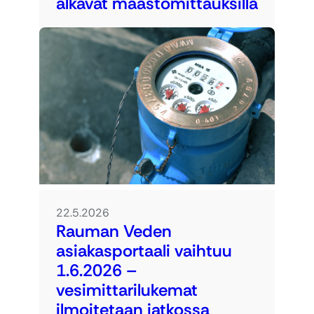
alkavat maastomittauksilla
22.5.2026
Rauman Veden
asiakasportaali vaihtuu
1.6.2026 –
vesimittarilukemat
ilmoitetaan jatkossa