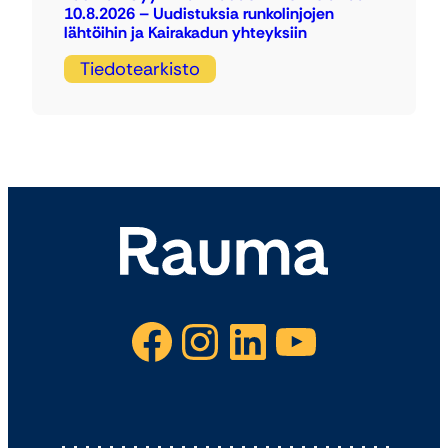
10.8.2026 – Uudistuksia runkolinjojen
lähtöihin ja Kairakadun yhteyksiin
Tiedotearkisto
Facebook
Instagram
LinkedIn
YouTube