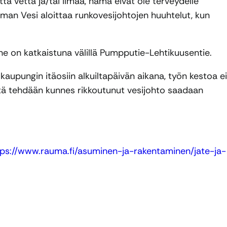
tä vettä ja/tai ilmaa, nämä eivät ole terveydelle
auman Vesi aloittaa runkovesijohtojen huuhtelut, kun
ne on katkaistuna välillä Pumpputie-Lehtikuusentie.
upungin itäosiin alkuiltapäivän aikana, työn kestoa ei
tä tehdään kunnes rikkoutunut vesijohto saadaan
tps://www.rauma.fi/asuminen-ja-rakentaminen/jate-ja-