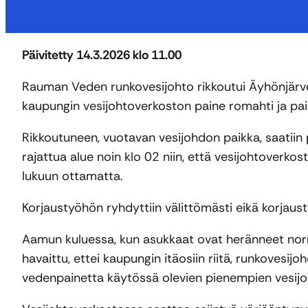
Päivitetty 14.3.2026 klo 11.00
Rauman Veden runkovesijohto rikkoutui Äyhönjärven
kaupungin vesijohtoverkoston paine romahti ja paikoi
Rikkoutuneen, vuotavan vesijohdon paikka, saatiin pa
rajattua alue noin klo 02 niin, että vesijohtoverko
lukuun ottamatta.
Korjaustyöhön ryhdyttiin välittömästi eikä korjaust
Aamun kuluessa, kun asukkaat ovat heränneet norma
havaittu, ettei kaupungin itäosiin riitä, runkovesij
vedenpainetta käytössä olevien pienempien vesijoh