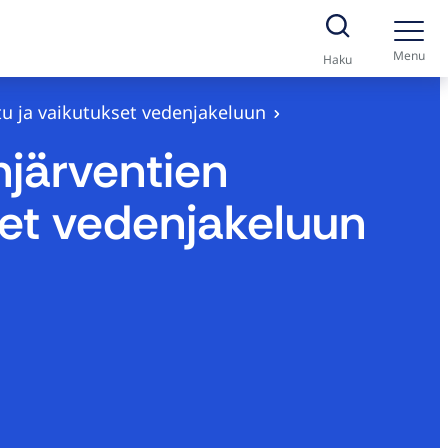
Menu
Haku
u ja vaikutukset vedenjakeluun
järventien
set vedenjakeluun