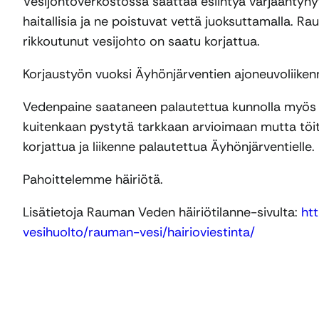
Vesijohtoverkostossa saattaa esiintyä värjääntynyt
haitallisia ja ne poistuvat vettä juoksuttamalla. R
rikkoutunut vesijohto on saatu korjattua.
Korjaustyön vuoksi Äyhönjärventien ajoneuvoliiken
Vedenpaine saataneen palautettua kunnolla myös ka
kuitenkaan pystytä tarkkaan arvioimaan mutta töi
korjattua ja liikenne palautettua Äyhönjärventielle.
Pahoittelemme häiriötä.
Lisätietoja Rauman Veden häiriötilanne-sivulta:
ht
vesihuolto/rauman-vesi/hairioviestinta/