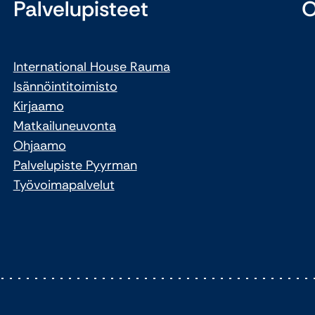
Palvelupisteet
O
International House Rauma
Isännöintitoimisto
Kirjaamo
Matkailuneuvonta
Ohjaamo
Palvelupiste Pyyrman
Työvoimapalvelut