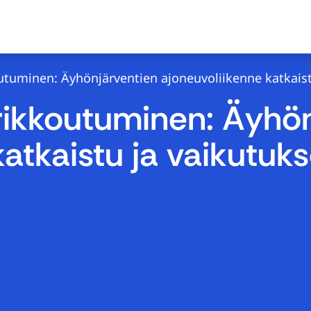
tuminen: Äyhönjärventien ajoneuvoliikenne katkaist
rikkoutuminen: Äyhön
katkaistu ja vaikutuk