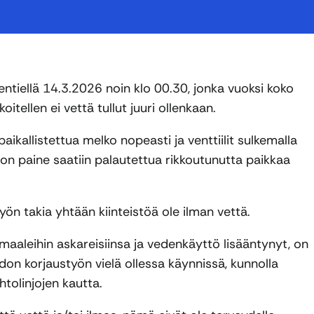
tiellä 14.3.2026 noin klo 00.30, jonka vuoksi koko
tellen ei vettä tullut juuri ollenkaan.
ikallistettua melko nopeasti ja venttiilit sulkemalla
ston paine saatiin palautettua rikkoutunutta paikkaa
yön takia yhtään kiinteistöä ole ilman vettä.
aleihin askareisiinsa ja vedenkäyttö lisääntynyt, on
ohdon korjaustyön vielä ollessa käynnissä, kunnolla
tolinjojen kautta.