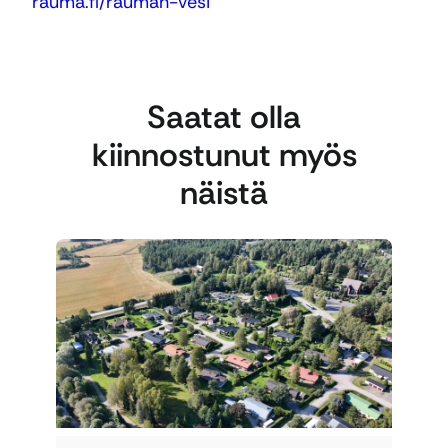
rauma.fi/rauman-vesi
Saatat olla
kiinnostunut myös
näistä