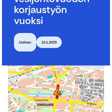
korjaustyön
vuoksi
Uutinen
15.1.2025