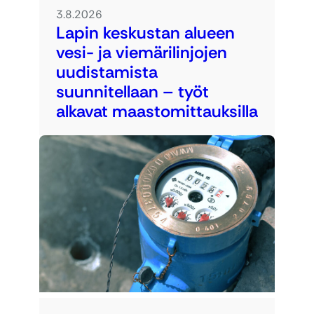
3.8.2026
Lapin keskustan alueen
vesi- ja viemärilinjojen
uudistamista
suunnitellaan – työt
alkavat maastomittauksilla