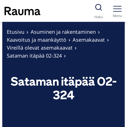
S
i
Menu
Haku
i
r
Etusivu
Asuminen ja rakentaminen
r
Kaavoitus ja maankäyttö
Asemakaavat
y
Vireillä olevat asemakaavat
s
Sataman itäpää 02-324
i
s
Sataman itäpää 02-
ä
l
324
t
ö
ö
n