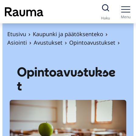
S
i
Menu
Haku
i
r
Etusivu
Kaupunki ja päätöksenteko
r
Asiointi
Avustukset
Opintoavustukset
y
s
i
Opintoavustukse
s
t
ä
l
t
ö
ö
n