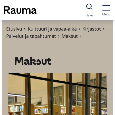
S
i
Menu
Haku
i
r
Etusivu
Kulttuuri ja vapaa-aika
Kirjastot
r
Palvelut ja tapahtumat
Maksut
y
s
i
Maksut
s
ä
l
t
ö
ö
n