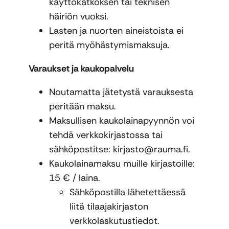
käyttökatkoksen tai teknisen
häiriön vuoksi.
Lasten ja nuorten aineistoista ei
peritä myöhästymismaksuja.
Varaukset ja kaukopalvelu
Noutamatta jätetystä varauksesta
peritään maksu.
Maksullisen kaukolainapyynnön voi
tehdä verkkokirjastossa tai
sähköpostitse: kirjasto@rauma.fi.
Kaukolainamaksu muille kirjastoille:
15 € / laina.
Sähköpostilla lähetettäessä
liitä tilaajakirjaston
verkkolaskutustiedot.