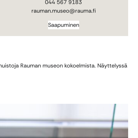
044 567 9183
rauman.museo@rauma.fi
Saapuminen
ja muistoja Rauman museon kokoelmista. Näyttelyssä