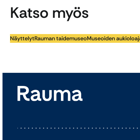
Katso myös
Näyttelyt
Rauman taidemuseo
Museoiden aukioloaj