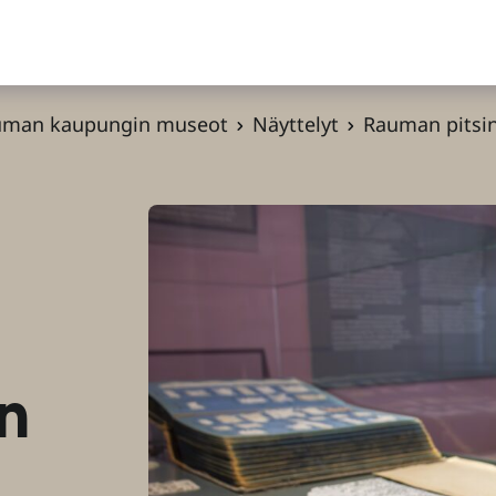
uman kaupungin museot
Näyttelyt
Rauman pitsin
n