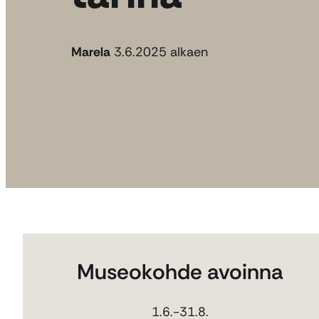
Marela
3.6.2025 alkaen
Museokohde avoinna
1.6.-31.8.