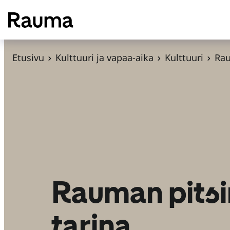
S
i
i
r
Etusivu
Kulttuuri ja vapaa-aika
Kulttuuri
Ra
r
y
s
i
s
ä
l
t
Rauman pitsi
ö
ö
tarina
n