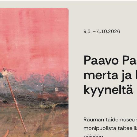
9.5. – 4.10.2026
Paavo Pa
merta ja
kyyneltä
Rauman taidemuseon 
monipuolista taiteel
päivään.