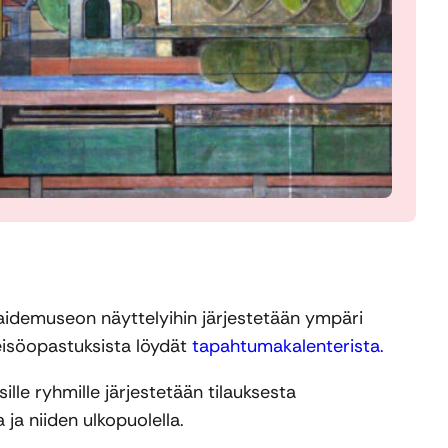
aidemuseon näyttelyihin järjestetään ympäri
leisöopastuksista löydät
tapahtumakalenterista.
sille ryhmille järjestetään tilauksesta
ja niiden ulkopuolella.