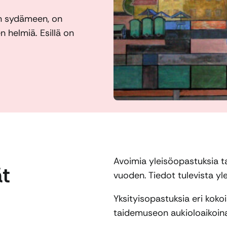
n sydämeen, on
 helmiä. Esillä on
Avoimia yleisöopastuksia t
t
vuoden. Tiedot tulevista y
Yksityisopastuksia eri kokoi
taidemuseon aukioloaikoina 