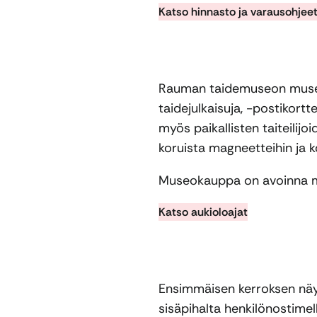
Katso hinnasto ja varausohjee
Rauman taidemuseon museo
taidejulkaisuja, -postikortt
myös paikallisten taiteilijoi
koruista magneetteihin ja k
Museokauppa on avoinna m
Katso aukioloajat
Ensimmäisen kerroksen näyt
sisäpihalta henkilönostimel