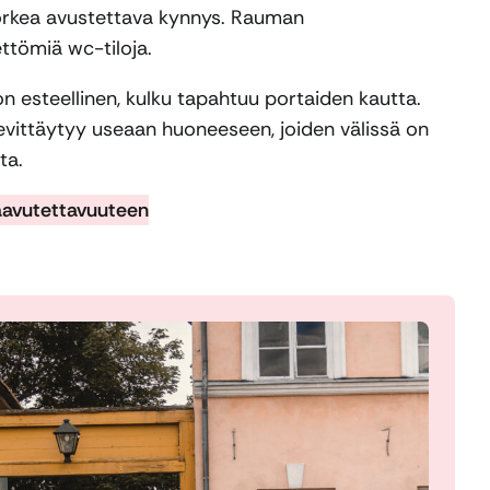
orkea avustettava kynnys. Rauman
ttömiä wc-tiloja.
n esteellinen, kulku tapahtuu portaiden kautta.
levittäytyy useaan huoneeseen, joiden välissä on
ta.
aavutettavuuteen