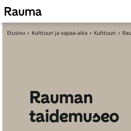
S
i
i
r
Etusivu
Kulttuuri ja vapaa-aika
Kulttuuri
Ra
r
y
s
i
s
ä
l
Rauman
t
ö
taidemuseo
ö
n