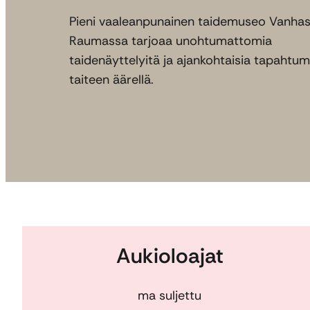
Pieni vaaleanpunainen taidemuseo Vanha
Raumassa tarjoaa unohtumattomia
taidenäyttelyitä ja ajankohtaisia tapahtum
taiteen äärellä.
Aukioloajat
ma suljettu