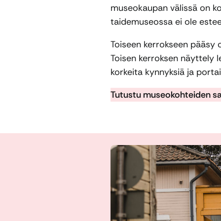
museokaupan välissä on k
taidemuseossa ei ole estee
Toiseen kerrokseen pääsy o
Toisen kerroksen näyttely 
korkeita kynnyksiä ja portai
Tutustu museokohteiden s