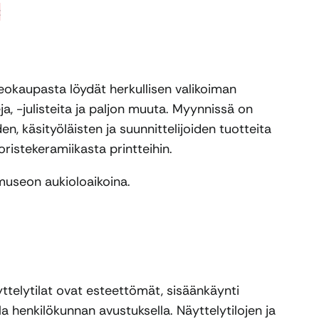
t
kaupasta löydät herkullisen valikoiman
eja, -julisteita ja paljon muuta. Myynnissä on
den, käsityöläisten ja suunnittelijoiden tuotteita
oristekeramiikasta printteihin.
useon aukioloaikoina.
telytilat ovat esteettömät, sisäänkäynti
la henkilökunnan avustuksella. Näyttelytilojen ja