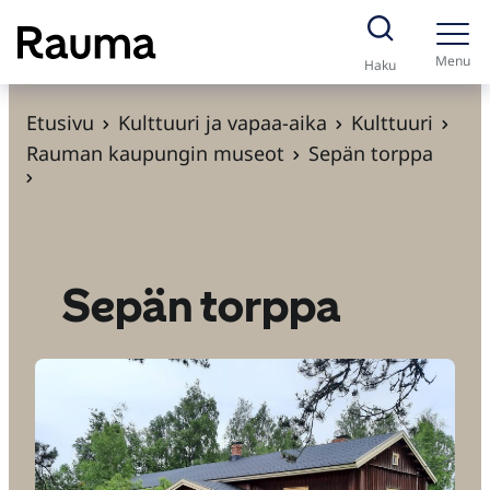
S
i
Menu
Haku
i
r
Etusivu
Kulttuuri ja vapaa-aika
Kulttuuri
r
Rauman kaupungin museot
Sepän torppa
y
s
i
s
Sepän torppa
ä
l
t
ö
ö
n