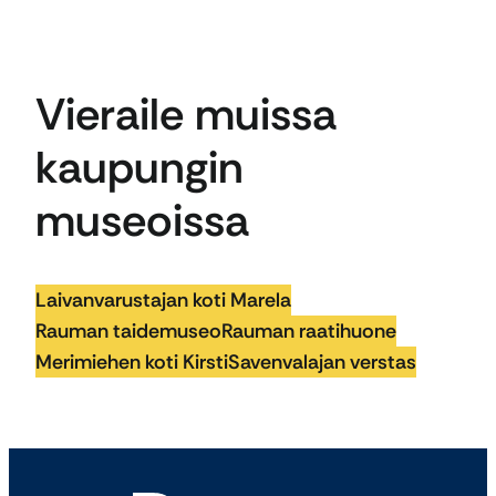
Vieraile muissa
kaupungin
museoissa
Laivanvarustajan koti Marela
Rauman taidemuseo
Rauman raatihuone
Merimiehen koti Kirsti
Savenvalajan verstas