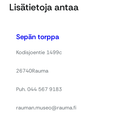
Lisätietoja antaa
Sepän torppa
Kodisjoentie 1499c
26740
Rauma
Puh. 044 567 9183
rauman.museo@rauma.fi