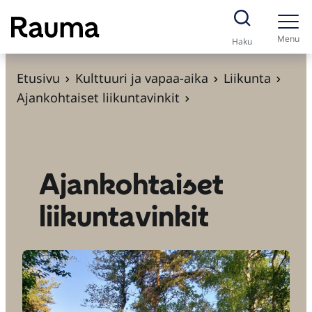
S
i
Menu
Haku
i
r
Etusivu
Kulttuuri ja vapaa-aika
Liikunta
r
Ajankohtaiset liikuntavinkit
y
s
i
s
Ajankohtaiset
ä
liikuntavinkit
l
t
ö
ö
n