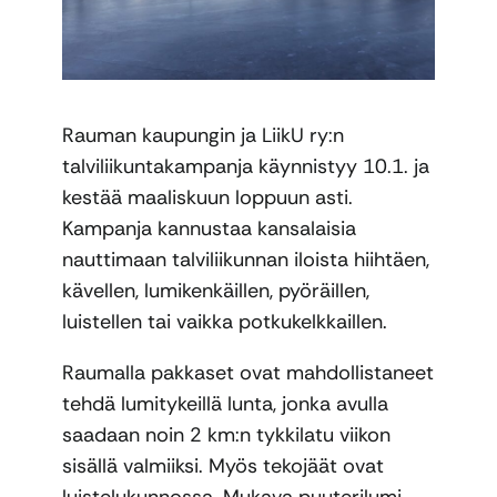
Rauman kaupungin ja LiikU ry:n
talviliikuntakampanja käynnistyy 10.1. ja
kestää maaliskuun loppuun asti.
Kampanja kannustaa kansalaisia
nauttimaan talviliikunnan iloista hiihtäen,
kävellen, lumikenkäillen, pyöräillen,
luistellen tai vaikka potkukelkkaillen.
Raumalla pakkaset ovat mahdollistaneet
tehdä lumitykeillä lunta, jonka avulla
saadaan noin 2 km:n tykkilatu viikon
sisällä valmiiksi. Myös tekojäät ovat
luistelukunnossa. Mukava puuterilumi