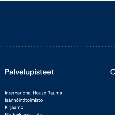
Palvelupisteet
O
International House Rauma
Isännöintitoimisto
Kirjaamo
Matkailuneuvonta