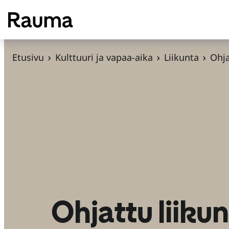
S
i
i
r
Etusivu
Kulttuuri ja vapaa-aika
Liikunta
Ohja
r
y
s
i
s
ä
l
t
ö
ö
Ohjattu liiku
n