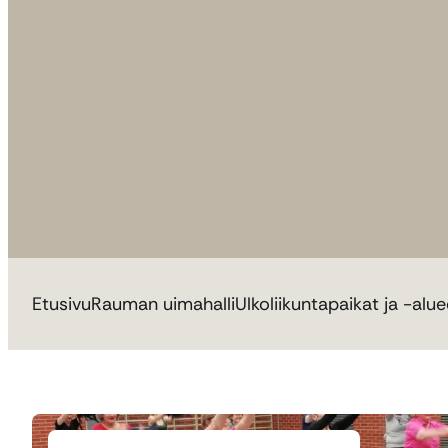
Etusivu
Rauman uimahalli
Ulkoliikuntapaikat ja -alue