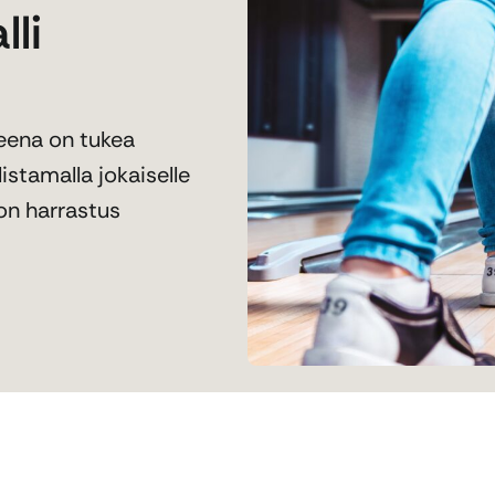
li
eena on tukea
istamalla jokaiselle
ton harrastus