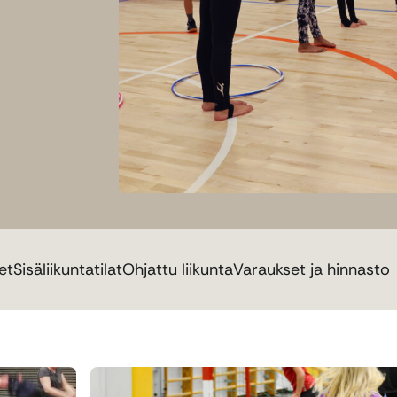
et
Sisäliikuntatilat
Ohjattu liikunta
Varaukset ja hinnasto