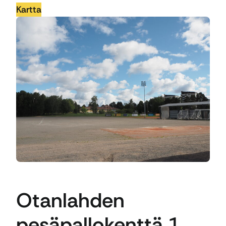
Kartta
Otanlahden
pesäpallokenttä 1