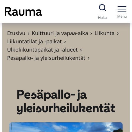
S
i
Menu
Haku
i
r
Etusivu
Kulttuuri ja vapaa-aika
Liikunta
r
Liikuntatilat ja -paikat
y
Ulkoliikuntapaikat ja -alueet
s
Pesäpallo- ja yleisurheilukentät
i
s
ä
l
Pesäpallo- ja
t
yleisurheilukentät
ö
ö
n