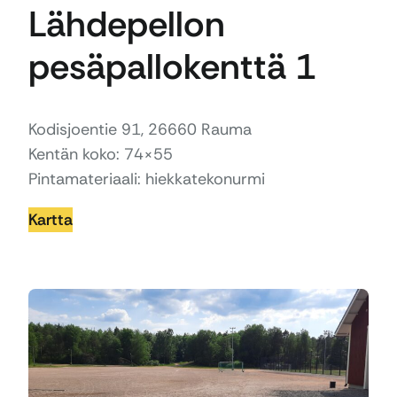
Lähdepellon
pesäpallokenttä 1
Kodisjoentie 91, 26660 Rauma
Kentän koko: 74×55
Pintamateriaali: hiekkatekonurmi
Kartta