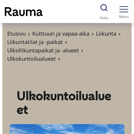
S
i
Menu
Haku
i
r
Etusivu
Kulttuuri ja vapaa-aika
Liikunta
r
Liikuntatilat ja -paikat
y
Ulkoliikuntapaikat ja -alueet
s
Ulkokuntoilualueet
i
s
ä
l
Ulkokuntoilualue
t
et
ö
ö
n