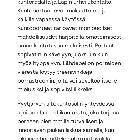
kuntoradalta ja Lapin urheilukentältä.
Kuntoportaat ovat maksuttomia ja
kaikille vapaassa käytössä.
Kuntoportaat tarjoavat monipuoliset
mahdollisuudet harjoitella omatoimisesti
oman kuntotason mukaisesti. Portaat
sopivat niin kävelyyn, juoksuun kuin
myös hyppelyyn. Lähdepellon portaiden
vierestä löytyy treenivinkkejä
porrastreeniin, joita voi soveltaa itselle
mieluisiksi ja sopiviksi liikkeiksi.
Pyytjärven ulkokuntosalin yhteydessä
sijaitsee lasten liikuntarata, joka tarjoaa
perheen pienimmille turvallisen ja
innostavan paikan liikkua samalla, kun
aikuinen harjoittelee ulkokuntosalilla.