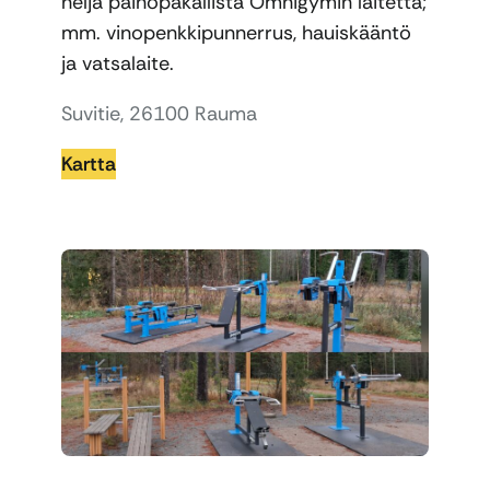
neljä painopakallista Omnigymin laitetta;
mm. vinopenkkipunnerrus, hauiskääntö
ja vatsalaite.
Suvitie, 26100 Rauma
Kartta