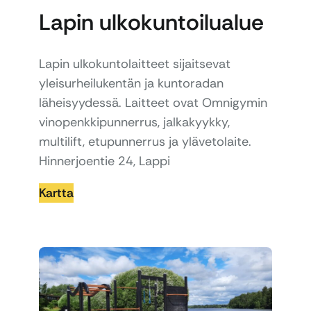
Lapin ulkokuntoilualue
Lapin ulkokuntolaitteet sijaitsevat
yleisurheilukentän ja kuntoradan
läheisyydessä. Laitteet ovat Omnigymin
vinopenkkipunnerrus, jalkakyykky,
multilift, etupunnerrus ja ylävetolaite.
Hinnerjoentie 24, Lappi
Kartta