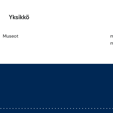
Yksikkö
Museot
m
m