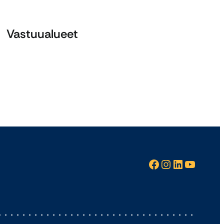
Vastuualueet
Facebook
Instagram
LinkedIn
YouTube