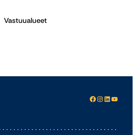
Vastuualueet
Facebook
Instagram
LinkedIn
YouTube