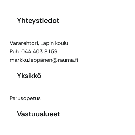
Yhteystiedot
Vararehtori, Lapin koulu
Puh. 044 403 8159
markku.leppänen@rauma.fi
Yksikkö
Perusopetus
Vastuualueet